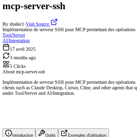
mcp-server-ssh
By
shaike1
·
Visit Source
Implémentation de serveur SSH pour MCP permettant des opérations à
Tool/Server
AI/Integration
17 avril 2025
3 months ago
5
Clicks
About
mcp-server-ssh
Implémentation de serveur SSH pour MCP permettant des opérations à
clients such as Claude Desktop, Cursor, Cline, and other agents that spe
under Tool/Server and AI/Integration.
Introduction
Outils
Exemples d'utilisation