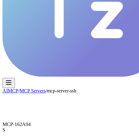
AIMCP
/
MCP Servers
/
mcp-server-ssh
MCP·
162A94
S