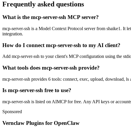
Frequently asked questions
What is the mcp-server-ssh MCP server?
mcp-server-ssh is a Model Context Protocol server from shaike1. It let
integration.
How do I connect mcp-server-ssh to my AI client?
Add mcp-server-ssh to your client's MCP configuration using the stdio 
What tools does mcp-server-ssh provide?
mcp-server-ssh provides 6 tools: connect, exec, upload, download, ls 
Is mcp-server-ssh free to use?
mcp-server-ssh is listed on AIMCP for free. Any API keys or accounts r
Sponsored
Vernclaw Plugins for OpenClaw