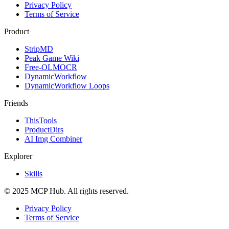
Privacy Policy
Terms of Service
Product
StripMD
Peak Game Wiki
Free-OLMOCR
DynamicWorkflow
DynamicWorkflow Loops
Friends
ThisTools
ProductDirs
AI Img Combiner
Explorer
Skills
© 2025 MCP Hub. All rights reserved.
Privacy Policy
Terms of Service