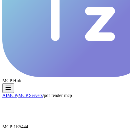
MCP Hub
AIMCP
/
MCP Servers
/
pdf-reader-mcp
MCP·
1E5444