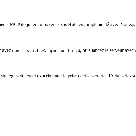
clients MCP de jouer au poker Texas Hold'em, implémenté avec Node.js 
ez avec
, puis lancez le serveur avec
npm install && npm run build
tratégies de jeu et expérimenter la prise de décision de l'IA dans des s