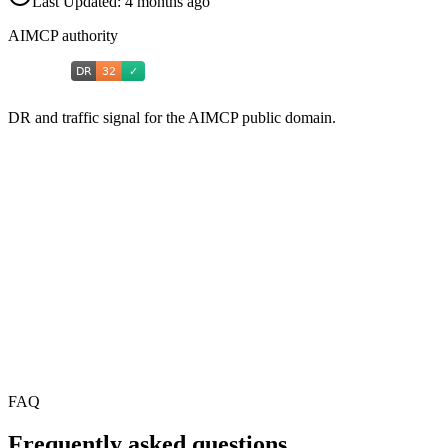
Last Updated:
4 months ago
AIMCP authority
DR and traffic signal for the AIMCP public domain.
FAQ
Frequently asked questions