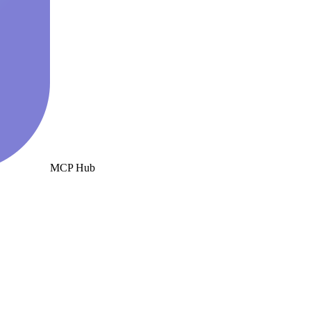
MCP Hub