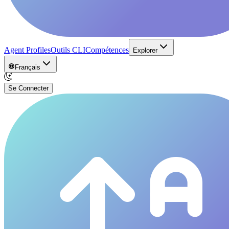
Agent Profiles
Outils CLI
Compétences
Explorer
Français
Se Connecter