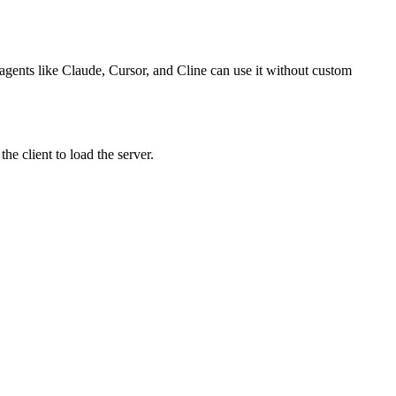
 agents like Claude, Cursor, and Cline can use it without custom
e client to load the server.