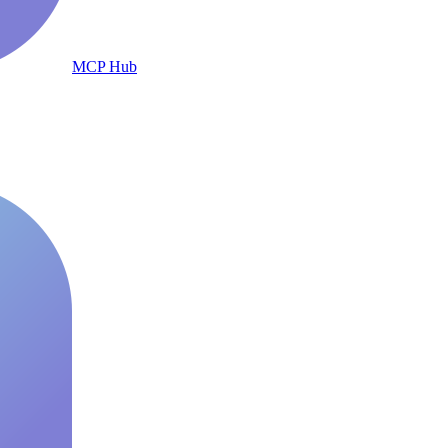
MCP Hub