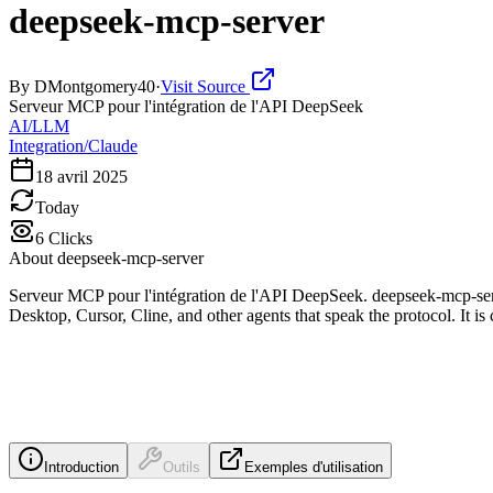
deepseek-mcp-server
By
DMontgomery40
·
Visit Source
Serveur MCP pour l'intégration de l'API DeepSeek
AI/LLM
Integration/Claude
18 avril 2025
Today
6
Clicks
About
deepseek-mcp-server
Serveur MCP pour l'intégration de l'API DeepSeek. deepseek-mcp-se
Desktop, Cursor, Cline, and other agents that speak the protocol. It 
Introduction
Outils
Exemples d'utilisation