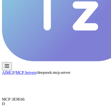
AIMCP
/
MCP Servers
/
deepseek-mcp-server
MCP·
3E9E66
D