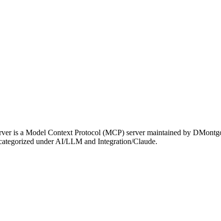
rver is a Model Context Protocol (MCP) server maintained by DMontgo
is categorized under AI/LLM and Integration/Claude.