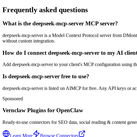
Frequently asked questions
What is the deepseek-mcp-server MCP server?
deepseek-mcp-server is a Model Context Protocol server from DMontgome
without custom integration.
How do I connect deepseek-mcp-server to my AI clien
Add deepseek-mcp-server to your client's MCP configuration using the 
Is deepseek-mcp-server free to use?
deepseek-mcp-server is listed on AIMCP for free. Any API keys or acco
Sponsored
Vernclaw Plugins for OpenClaw
Ready-to-use connectors for SEO data, social reading & content genera
Learn More
Browse Connectors