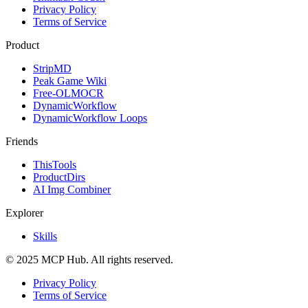
Privacy Policy
Terms of Service
Product
StripMD
Peak Game Wiki
Free-OLMOCR
DynamicWorkflow
DynamicWorkflow Loops
Friends
ThisTools
ProductDirs
AI Img Combiner
Explorer
Skills
© 2025 MCP Hub. All rights reserved.
Privacy Policy
Terms of Service