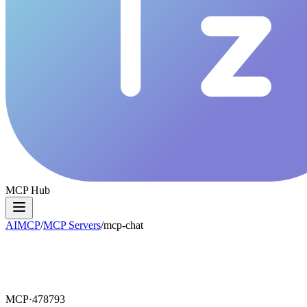
MCP Hub
AIMCP
/
MCP Servers
/
mcp-chat
MCP·
478793