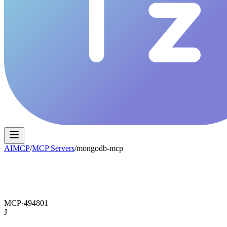
AIMCP
/
MCP Servers
/
mongodb-mcp
MCP·
494801
J