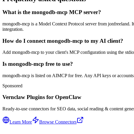
What is the mongodb-mcp MCP server?
mongodb-mcp is a Model Context Protocol server from jonfreeland. It l
integration.
How do I connect mongodb-mcp to my AI client?
Add mongodb-mcp to your client's MCP configuration using the stdio or
Is mongodb-mcp free to use?
mongodb-mcp is listed on AIMCP for free. Any API keys or accounts re
Sponsored
Vernclaw Plugins for OpenClaw
Ready-to-use connectors for SEO data, social reading & content genera
Learn More
Browse Connectors