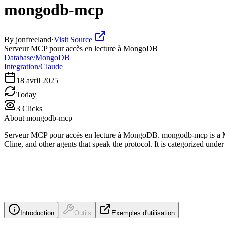
mongodb-mcp
By
jonfreeland
·
Visit Source
Serveur MCP pour accès en lecture à MongoDB
Database/MongoDB
Integration/Claude
18 avril 2025
Today
3
Clicks
About
mongodb-mcp
Serveur MCP pour accès en lecture à MongoDB. mongodb-mcp is a Mod
Cline, and other agents that speak the protocol. It is categorized u
Introduction
Outils
Exemples d'utilisation