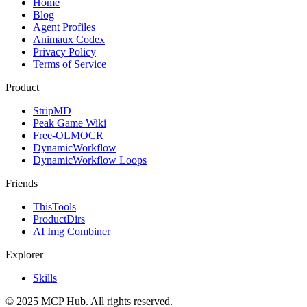
Home
Blog
Agent Profiles
Animaux Codex
Privacy Policy
Terms of Service
Product
StripMD
Peak Game Wiki
Free-OLMOCR
DynamicWorkflow
DynamicWorkflow Loops
Friends
ThisTools
ProductDirs
AI Img Combiner
Explorer
Skills
© 2025 MCP Hub. All rights reserved.