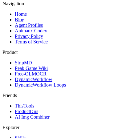
Navigation
Home
Blog
Agent Profiles
Animaux Codex
Privacy Policy
Terms of Service
Product
StripMD
Peak Game Wiki
Free-OLMOCR
DynamicWorkflow
DynamicWorkflow Loops
Friends
ThisTools
ProductDirs
AI Img Combiner
Explorer
Skills