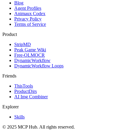
Blog
Agent Profiles
Animaux Codex
Privacy Policy
Terms of Service
Product
StripMD
Peak Game Wiki
Free-OLMOCR
DynamicWorkflow
DynamicWorkflow Loops
Friends
ThisTools
ProductDirs
AI Img Combiner
Explorer
Skills
© 2025 MCP Hub. All rights reserved.