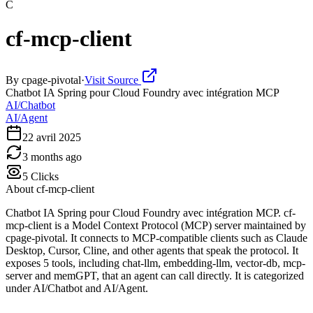
C
cf-mcp-client
By
cpage-pivotal
·
Visit Source
Chatbot IA Spring pour Cloud Foundry avec intégration MCP
AI/Chatbot
AI/Agent
22 avril 2025
3 months ago
5
Clicks
About
cf-mcp-client
Chatbot IA Spring pour Cloud Foundry avec intégration MCP. cf-
mcp-client is a Model Context Protocol (MCP) server maintained by
cpage-pivotal. It connects to MCP-compatible clients such as Claude
Desktop, Cursor, Cline, and other agents that speak the protocol. It
exposes 5 tools, including chat-llm, embedding-llm, vector-db, mcp-
server and memGPT, that an agent can call directly. It is categorized
under AI/Chatbot and AI/Agent.