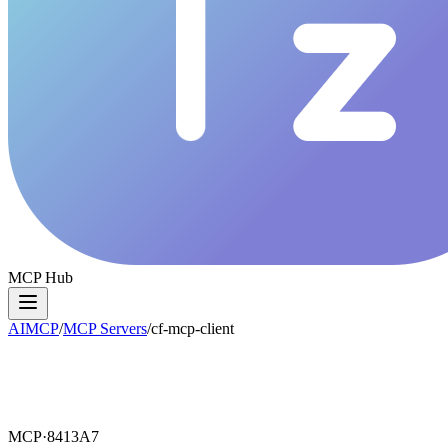
MCP Hub
AIMCP
/
MCP Servers
/
cf-mcp-client
MCP·
8413A7