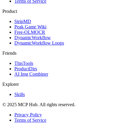
Terms of Service
Product
StripMD
Peak Game Wiki
Free-OLMOCR
DynamicWorkflow
DynamicWorkflow Loops
Friends
ThisTools
ProductDirs
AI Img Combiner
Explorer
Skills
© 2025 MCP Hub. All rights reserved.
Privacy Policy
Terms of Service