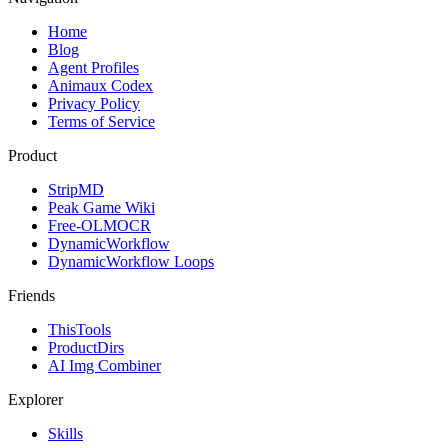
Home
Blog
Agent Profiles
Animaux Codex
Privacy Policy
Terms of Service
Product
StripMD
Peak Game Wiki
Free-OLMOCR
DynamicWorkflow
DynamicWorkflow Loops
Friends
ThisTools
ProductDirs
AI Img Combiner
Explorer
Skills