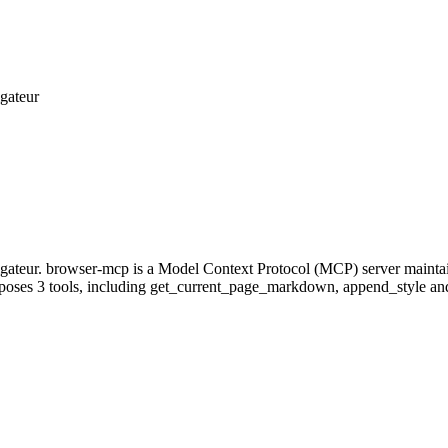
igateur
igateur. browser-mcp is a Model Context Protocol (MCP) server mainta
xposes 3 tools, including get_current_page_markdown, append_style and hi