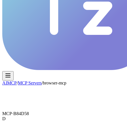
AIMCP
/
MCP Servers
/
browser-mcp
MCP·
B84D58
D