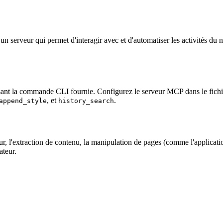
serveur qui permet d'interagir avec et d'automatiser les activités du na
isant la commande CLI fournie. Configurez le serveur MCP dans le fichie
, et
.
append_style
history_search
ur, l'extraction de contenu, la manipulation de pages (comme l'applicat
ateur.