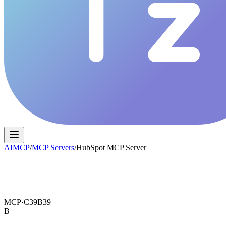
AIMCP
/
MCP Servers
/
HubSpot MCP Server
MCP·
C39B39
B