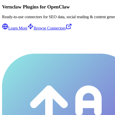
Vernclaw Plugins for OpenClaw
Ready-to-use connectors for SEO data, social reading & content genera
Learn More
Browse Connectors