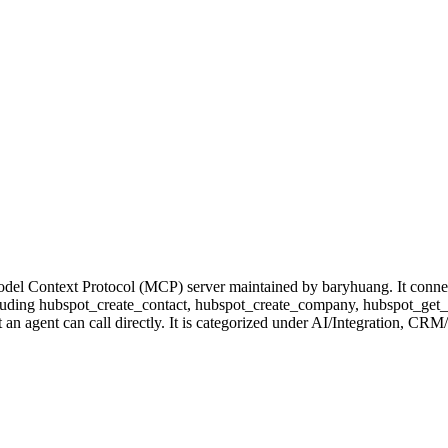
l Context Protocol (MCP) server maintained by baryhuang. It connect
, including hubspot_create_contact, hubspot_create_company, hubspot_g
an agent can call directly. It is categorized under AI/Integration, C