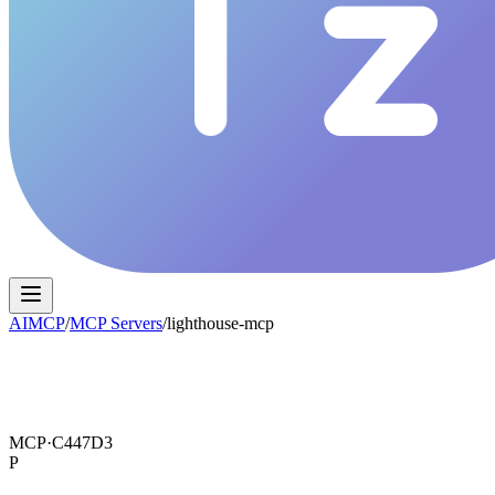
AIMCP
/
MCP Servers
/
lighthouse-mcp
MCP·
C447D3
P