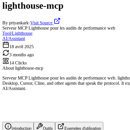
lighthouse-mcp
By
priyankark
·
Visit Source
Serveur MCP Lighthouse pour les audits de performance web
Tool/Lighthouse
AI/Assistant
18 avril 2025
3 months ago
14
Clicks
About
lighthouse-mcp
Serveur MCP Lighthouse pour les audits de performance web. lightho
Desktop, Cursor, Cline, and other agents that speak the protocol. It e
AI/Assistant.
Introduction
Outils
Exemples d'utilisation