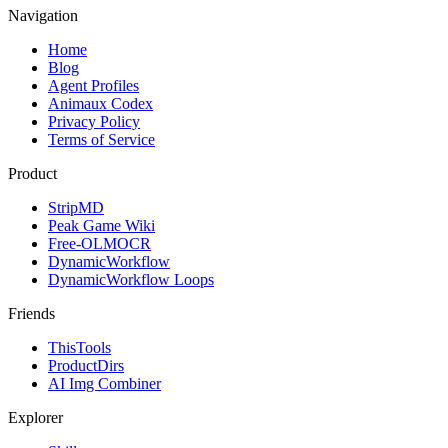
Navigation
Home
Blog
Agent Profiles
Animaux Codex
Privacy Policy
Terms of Service
Product
StripMD
Peak Game Wiki
Free-OLMOCR
DynamicWorkflow
DynamicWorkflow Loops
Friends
ThisTools
ProductDirs
AI Img Combiner
Explorer