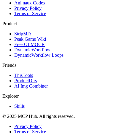
Animaux Codex
Privacy Policy
Terms of Service
Product
StripMD
Peak Game Wiki
Free-OLMOCR
DynamicWorkflow
DynamicWorkflow Loops
Friends
ThisTools
ProductDirs
AI Img Combiner
Explorer
Skills
© 2025 MCP Hub. All rights reserved.
Privacy Policy
Terms of Service