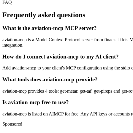
FAQ
Frequently asked questions
What is the aviation-mcp MCP server?
aviation-mcp is a Model Context Protocol server from finack. It lets M
integration.
How do I connect aviation-mcp to my AI client?
Add aviation-mcp to your client's MCP configuration using the stdio or
What tools does aviation-mcp provide?
aviation-mcp provides 4 tools: get-metar, get-taf, get-pireps and get-r
Is aviation-mcp free to use?
aviation-mcp is listed on AIMCP for free. Any API keys or accounts req
Sponsored