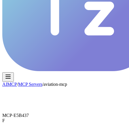
AIMCP
/
MCP Servers
/
aviation-mcp
MCP·
E5B437
F