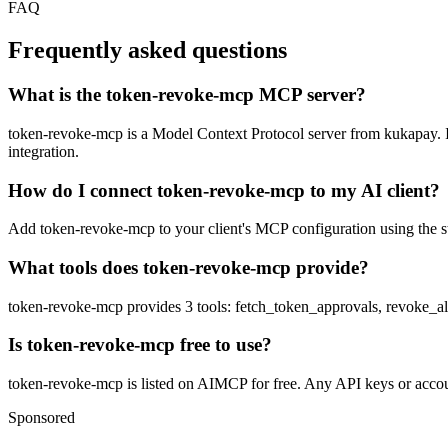
FAQ
Frequently asked questions
What is the token-revoke-mcp MCP server?
token-revoke-mcp is a Model Context Protocol server from kukapay. It 
integration.
How do I connect token-revoke-mcp to my AI client?
Add token-revoke-mcp to your client's MCP configuration using the std
What tools does token-revoke-mcp provide?
token-revoke-mcp provides 3 tools: fetch_token_approvals, revoke_a
Is token-revoke-mcp free to use?
token-revoke-mcp is listed on AIMCP for free. Any API keys or account
Sponsored