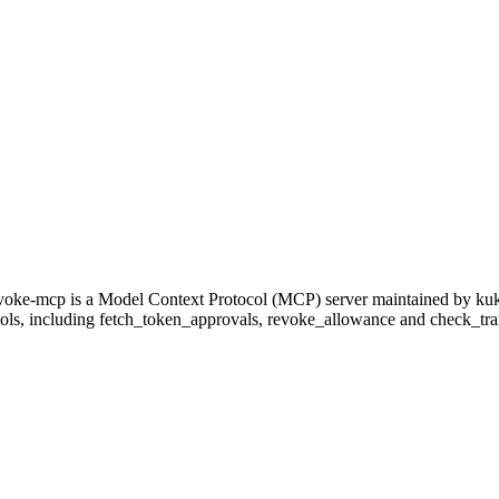
evoke-mcp is a Model Context Protocol (MCP) server maintained by kuk
ools, including fetch_token_approvals, revoke_allowance and check_transa