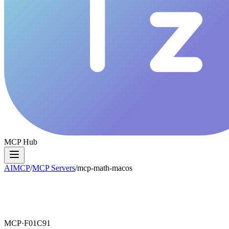
MCP Hub
AIMCP
/
MCP Servers
/
mcp-math-macos
MCP·
F01C91