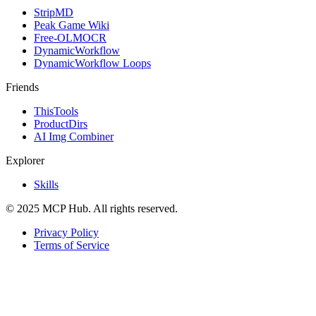
StripMD
Peak Game Wiki
Free-OLMOCR
DynamicWorkflow
DynamicWorkflow Loops
Friends
ThisTools
ProductDirs
AI Img Combiner
Explorer
Skills
© 2025 MCP Hub. All rights reserved.
Privacy Policy
Terms of Service