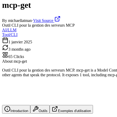
mcp-get
By
michaellatman
·
Visit Source
Outil CLI pour la gestion des serveurs MCP
AI/LLM
Tool/CLI
1 janvier 2025
3 months ago
65
Clicks
About
mcp-get
Outil CLI pour la gestion des serveurs MCP. mcp-get is a Model Cont
other agents that speak the protocol. It exposes 1 tool, including mcp-
Introduction
Outils
Exemples d'utilisation