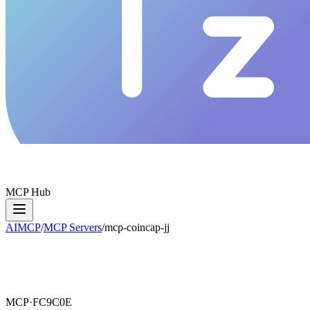
MCP Hub
AIMCP
/
MCP Servers
/
mcp-coincap-jj
MCP·
FC9C0E