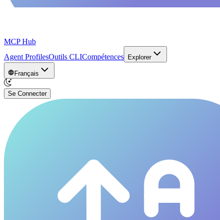
MCP Hub
Agent Profiles
Outils CLI
Compétences
Explorer
Français
Se Connecter