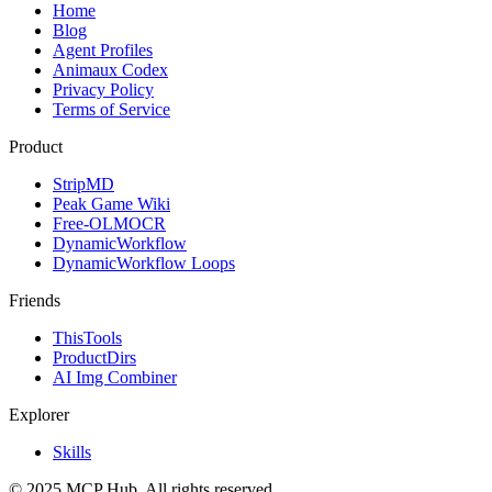
Home
Blog
Agent Profiles
Animaux Codex
Privacy Policy
Terms of Service
Product
StripMD
Peak Game Wiki
Free-OLMOCR
DynamicWorkflow
DynamicWorkflow Loops
Friends
ThisTools
ProductDirs
AI Img Combiner
Explorer
Skills
© 2025 MCP Hub. All rights reserved.