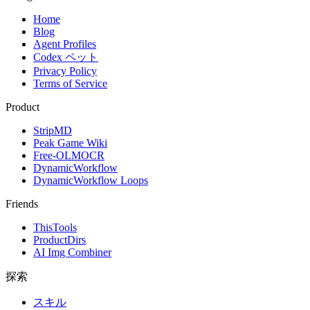
Home
Blog
Agent Profiles
Codex ペット
Privacy Policy
Terms of Service
Product
StripMD
Peak Game Wiki
Free-OLMOCR
DynamicWorkflow
DynamicWorkflow Loops
Friends
ThisTools
ProductDirs
AI Img Combiner
探索
スキル