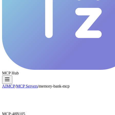
MCP Hub
AIMCP
/
MCP Servers
/
memory-bank-mcp
MCP·
48B105