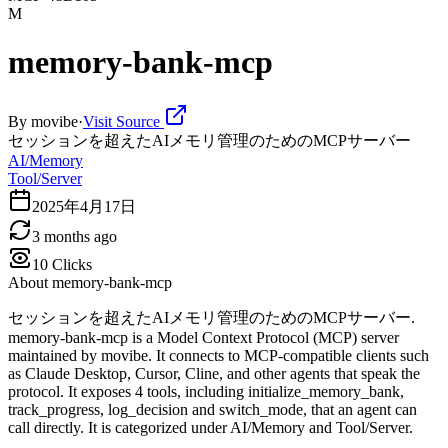
M
memory-bank-mcp
By
movibe
·
Visit Source
セッションを超えたAIメモリ管理のためのMCPサーバー
AI/Memory
Tool/Server
2025年4月17日
3 months ago
10
Clicks
About
memory-bank-mcp
セッションを超えたAIメモリ管理のためのMCPサーバー.
memory-bank-mcp is a Model Context Protocol (MCP) server
maintained by movibe. It connects to MCP-compatible clients such
as Claude Desktop, Cursor, Cline, and other agents that speak the
protocol. It exposes 4 tools, including initialize_memory_bank,
track_progress, log_decision and switch_mode, that an agent can
call directly. It is categorized under AI/Memory and Tool/Server.