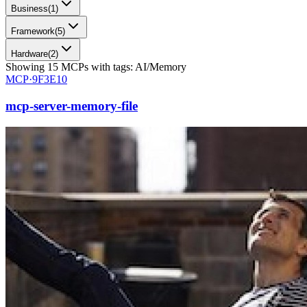
Business
(
1
)
Framework
(
5
)
Hardware
(
2
)
Showing
15
MCPs
with tags:
AI/Memory
MCP·
9F3E10
mcp-server-memory-file