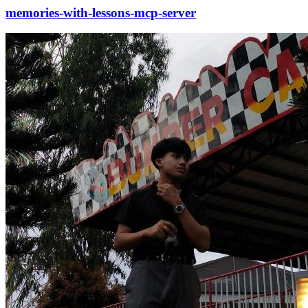
memories-with-lessons-mcp-server