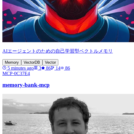
AIエージェントのための自己学習型ベクトルメモリ
Memory
VectorDB
Vector
5 minutes ago
3
86
14
86
MCP·
0C37E4
memory-bank-mcp