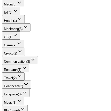
Media
(
6
)
IoT
(
6
)
Health
(
1
)
Monitoring
(
3
)
OS
(
1
)
Game
(
7
)
Crypto
(
2
)
Communication
(
3
)
Research
(
1
)
Travel
(
2
)
Healthcare
(
2
)
Language
(
3
)
Music
(
1
)
Platform
(
4
)