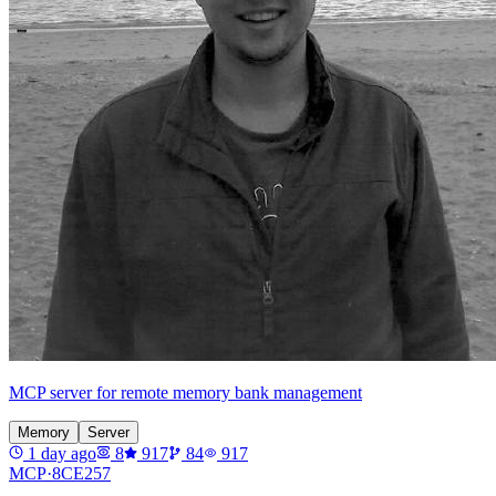
MCP server for remote memory bank management
Memory
Server
1 day ago
8
917
84
917
MCP·
8CE257