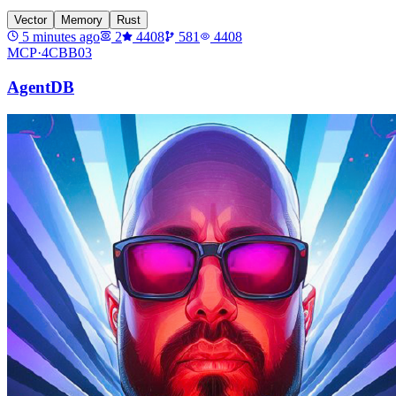
Vector
Memory
Rust
5 minutes ago
2
4408
581
4408
MCP·
4CBB03
AgentDB