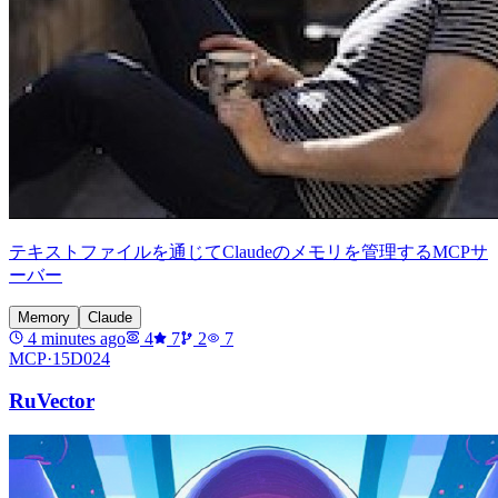
テキストファイルを通じてClaudeのメモリを管理するMCPサ
ーバー
Memory
Claude
4 minutes ago
4
7
2
7
MCP·
15D024
RuVector