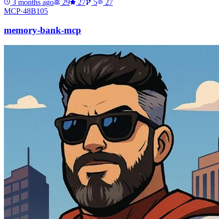
3 months ago
29
27
5
27
MCP·
48B105
memory-bank-mcp