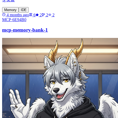
Memory
IDE
4 months ago
6
2
2
2
MCP·
6E94B0
mcp-memory-bank-1