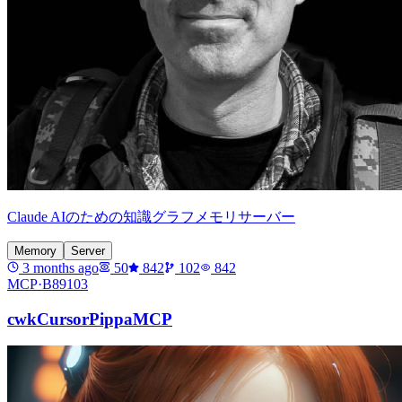
Claude AIのための知識グラフメモリサーバー
Memory
Server
3 months ago
50
842
102
842
MCP·
B89103
cwkCursorPippaMCP