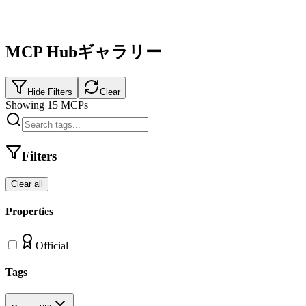
MCP Hubギャラリー
Hide Filters
Clear
Showing
15
MCPs
Filters
Clear all
Properties
Official
Tags