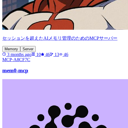
セッションを超えたAIメモリ管理のためのMCPサーバー
Memory
Server
3 months ago
10
46
13
46
MCP·
A8CF7C
mem0-mcp