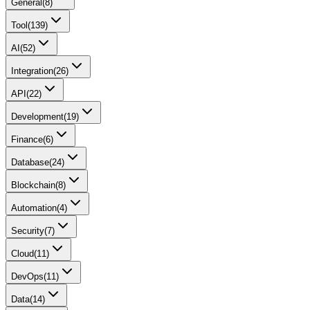
General
(
8
)
Tool
(
139
)
AI
(
52
)
Integration
(
26
)
API
(
22
)
Development
(
19
)
Finance
(
6
)
Database
(
24
)
Blockchain
(
8
)
Automation
(
4
)
Security
(
7
)
Cloud
(
11
)
DevOps
(
11
)
Data
(
14
)