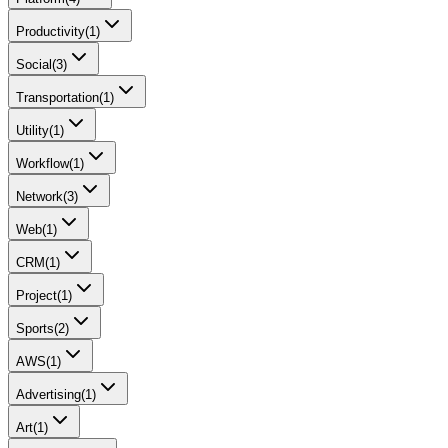
Productivity
(
1
)
Social
(
3
)
Transportation
(
1
)
Utility
(
1
)
Workflow
(
1
)
Network
(
3
)
Web
(
1
)
CRM
(
1
)
Project
(
1
)
Sports
(
2
)
AWS
(
1
)
Advertising
(
1
)
Art
(
1
)