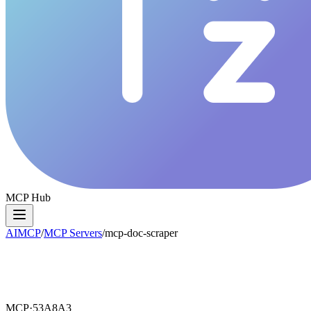
MCP Hub
AIMCP
/
MCP Servers
/
mcp-doc-scraper
MCP·
53A8A3