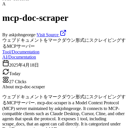
A
mcp-doc-scraper
By
askjohngeorge
·
Visit Source
ウェブドキュメントをマークダウン形式にスクレイピングす
るMCPサーバー
Tool/Documentation
AI/Documentation
2025年4月18日
Today
27
Clicks
About
mcp-doc-scraper
ウェブドキュメントをマークダウン形式にスクレイピングす
るMCPサーバー. mcp-doc-scraper is a Model Context Protocol
(MCP) server maintained by askjohngeorge. It connects to MCP-
compatible clients such as Claude Desktop, Cursor, Cline, and other
agents that speak the protocol. It exposes 1 tool, including
scrape_docs, that an agent can call directly. It is categorized under