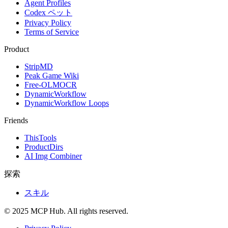
Agent Profiles
Codex ペット
Privacy Policy
Terms of Service
Product
StripMD
Peak Game Wiki
Free-OLMOCR
DynamicWorkflow
DynamicWorkflow Loops
Friends
ThisTools
ProductDirs
AI Img Combiner
探索
スキル
© 2025 MCP Hub. All rights reserved.