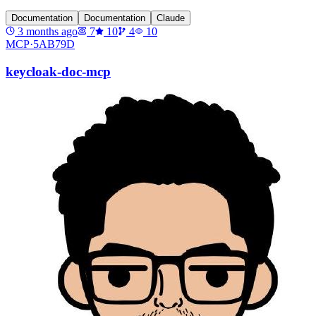
Documentation
Documentation
Claude
3 months ago
7
10
4
10
MCP·
5AB79D
keycloak-doc-mcp