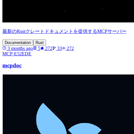
最新のRustクレートドキュメントを提供するMCPサーバー
Documentation
Rust
3 months ago
5
272
33
272
MCP·
E52EDE
mcpdoc