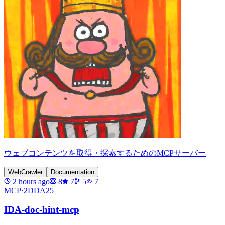
ウェブコンテンツを取得・探索するためのMCPサーバー
WebCrawler
Documentation
2 hours ago
8
7
5
7
MCP·
2DDA25
IDA-doc-hint-mcp