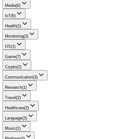
Media
(
6
)
IoT
(
6
)
Health
(
1
)
Monitoring
(
3
)
OS
(
1
)
Game
(
7
)
Crypto
(
2
)
Communication
(
3
)
Research
(
1
)
Travel
(
2
)
Healthcare
(
2
)
Language
(
3
)
Music
(
1
)
Platform
(
4
)