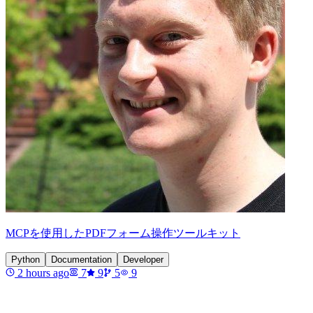
MCPを使用したPDFフォーム操作ツールキット
Python
Documentation
Developer
2 hours ago
7
9
5
9