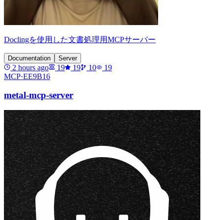
Doclingを使用した文書処理用MCPサーバー
Documentation
Server
2 hours ago
19
19
10
19
MCP·
EE9B16
metal-mcp-server