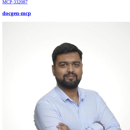
MCP·
332087
docgen-mcp