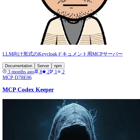
LLM向け形式のKeycloakドキュメント用MCPサーバー
Documentation
Server
npm
3 months ago
8
2
1
2
MCP·
D78E06
MCP Codex Keeper