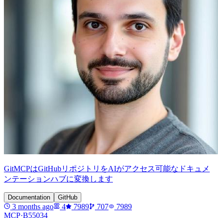
GitMCPはGitHubリポジトリをAIがアクセス可能なドキュメ
ンテーションハブに変換します
Documentation
GitHub
3 months ago
4
7989
707
7989
MCP·
B55034