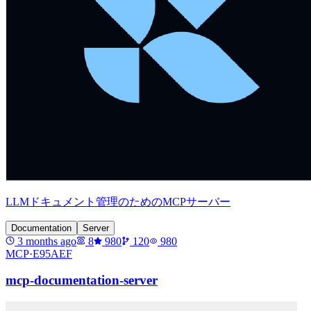
LLMドキュメント管理のためのMCPサーバー
Documentation
Server
3 months ago
8
980
120
980
MCP·
E95AEF
mcp-documentation-server