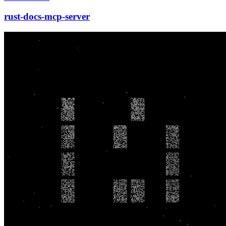
rust-docs-mcp-server