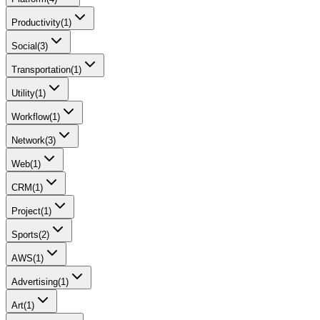
Productivity
(
1
)
Social
(
3
)
Transportation
(
1
)
Utility
(
1
)
Workflow
(
1
)
Network
(
3
)
Web
(
1
)
CRM
(
1
)
Project
(
1
)
Sports
(
2
)
AWS
(
1
)
Advertising
(
1
)
Art
(
1
)