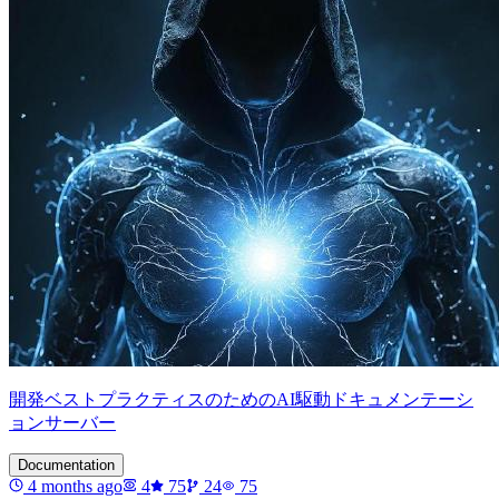
開発ベストプラクティスのためのAI駆動ドキュメンテーシ
ョンサーバー
Documentation
4 months ago
4
75
24
75