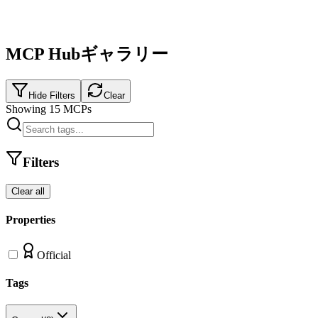
MCP Hubギャラリー
Hide Filters
Clear
Showing
15
MCPs
Filters
Clear all
Properties
Official
Tags