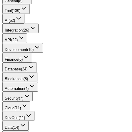
General
(
8
)
Tool
(
139
)
AI
(
52
)
Integration
(
26
)
API
(
22
)
Development
(
19
)
Finance
(
6
)
Database
(
24
)
Blockchain
(
8
)
Automation
(
4
)
Security
(
7
)
Cloud
(
11
)
DevOps
(
11
)
Data
(
14
)