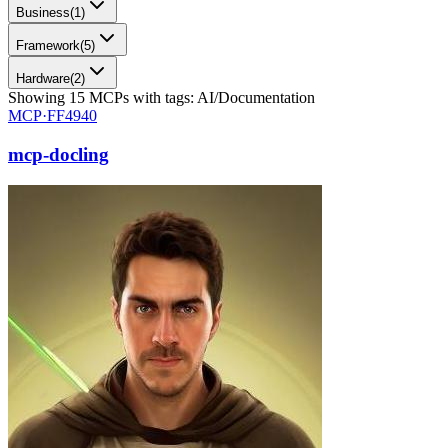
Business
(
1
)
Framework
(
5
)
Hardware
(
2
)
Showing
15
MCPs
with tags:
AI/Documentation
MCP·
FF4940
mcp-docling