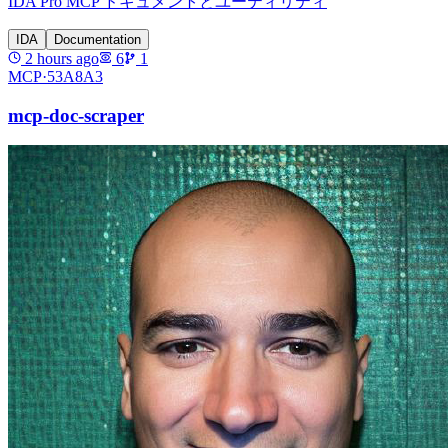
IDA Pro MCP ドキュメントとユーティリティ
IDA
Documentation
2 hours ago
6
1
MCP·
53A8A3
mcp-doc-scraper