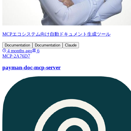
MCPエコシステム向け自動ドキュメント生成ツール
Documentation
Documentation
Claude
4 months ago
6
MCP·
2A76D7
payman-doc-mcp-server