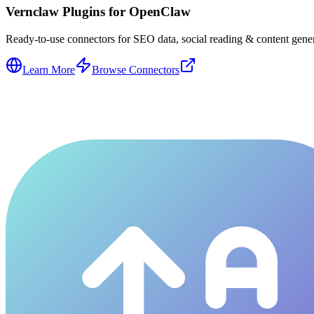
Vernclaw Plugins for OpenClaw
Ready-to-use connectors for SEO data, social reading & content genera
Learn More
Browse Connectors