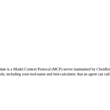
el Context Protocol (MCP) server maintained by ChenReuven. It
ools, including your-tool-name and bmi-calculator, that an agent can call