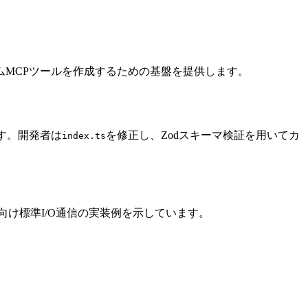
するカスタムMCPツールを作成するための基盤を提供します。
す。開発者は
を修正し、Zodスキーマ検証を用いてカ
index.ts
向け標準I/O通信の実装例を示しています。