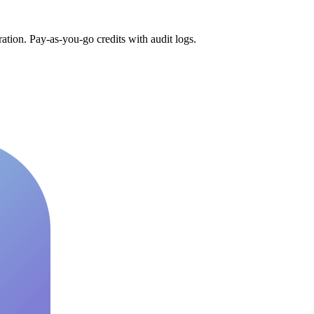
tion. Pay-as-you-go credits with audit logs.