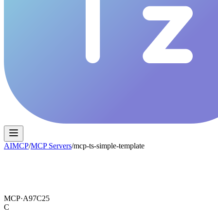
AIMCP
/
MCP Servers
/
mcp-ts-simple-template
MCP·
A97C25
C