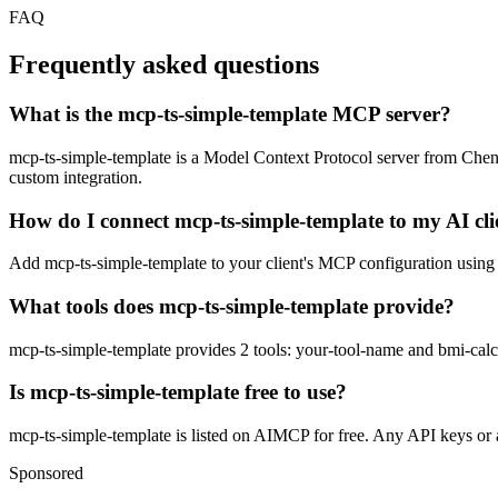
FAQ
Frequently asked questions
What is the mcp-ts-simple-template MCP server?
mcp-ts-simple-template is a Model Context Protocol server from ChenReu
custom integration.
How do I connect mcp-ts-simple-template to my AI cli
Add mcp-ts-simple-template to your client's MCP configuration using th
What tools does mcp-ts-simple-template provide?
mcp-ts-simple-template provides 2 tools: your-tool-name and bmi-calc
Is mcp-ts-simple-template free to use?
mcp-ts-simple-template is listed on AIMCP for free. Any API keys or ac
Sponsored