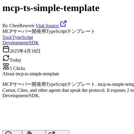
mcp-ts-simple-template
By
ChenReuven
·
Visit Source
MCPサーバー開発用TypeScriptテンプレート
Tool/TypeScript
Development/SDK
2025年4月18日
Today
5
Clicks
About
mcp-ts-simple-template
MCPサーバー開発用TypeScriptテンプレート. mcp-ts-simple-template is a Mod
Cursor, Cline, and other agents that speak the protocol. It exposes 2 t
Development/SDK.