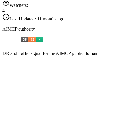
Watchers:
4
Last Updated:
11 months ago
AIMCP authority
DR and traffic signal for the AIMCP public domain.