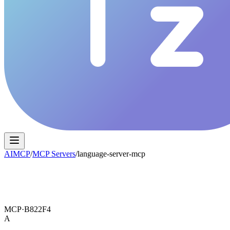
AIMCP
/
MCP Servers
/
language-server-mcp
MCP·
B822F4
A