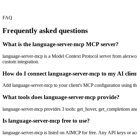
FAQ
Frequently asked questions
What is the language-server-mcp MCP server?
language-server-mcp is a Model Context Protocol server from alexwohlet
custom integration.
How do I connect language-server-mcp to my AI clien
Add language-server-mcp to your client's MCP configuration using the 
What tools does language-server-mcp provide?
language-server-mcp provides 3 tools: get_hover, get_completions and
Is language-server-mcp free to use?
language-server-mcp is listed on AIMCP for free. Any API keys or acco