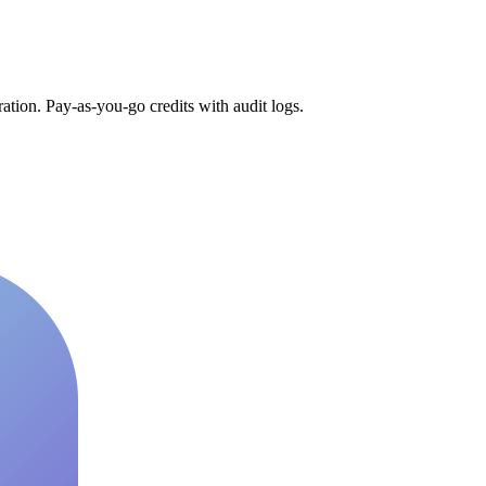
tion. Pay-as-you-go credits with audit logs.