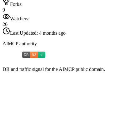
Forks:
9
Watchers:
26
Last Updated:
4 months ago
AIMCP authority
DR and traffic signal for the AIMCP public domain.