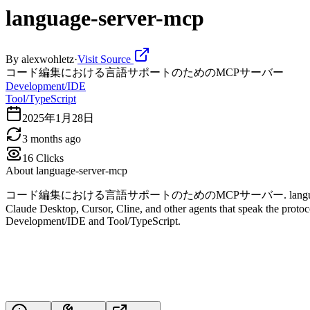
language-server-mcp
By
alexwohletz
·
Visit Source
コード編集における言語サポートのためのMCPサーバー
Development/IDE
Tool/TypeScript
2025年1月28日
3 months ago
16
Clicks
About
language-server-mcp
コード編集における言語サポートのためのMCPサーバー. language-server-mcp is a Mo
Claude Desktop, Cursor, Cline, and other agents that speak the protocol
Development/IDE and Tool/TypeScript.