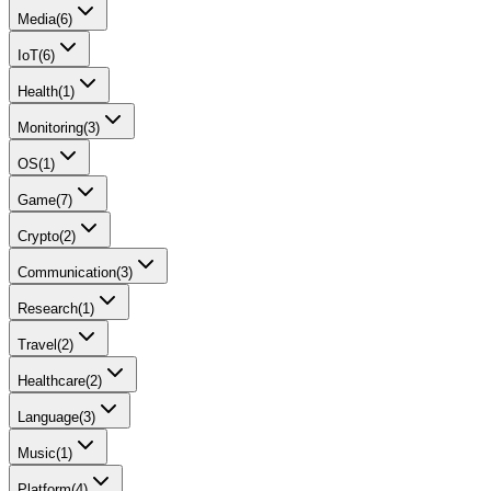
Media
(
6
)
IoT
(
6
)
Health
(
1
)
Monitoring
(
3
)
OS
(
1
)
Game
(
7
)
Crypto
(
2
)
Communication
(
3
)
Research
(
1
)
Travel
(
2
)
Healthcare
(
2
)
Language
(
3
)
Music
(
1
)
Platform
(
4
)