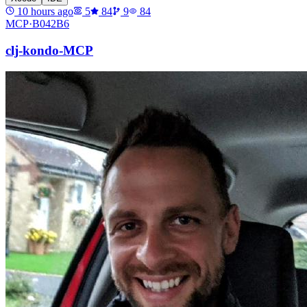
10 hours ago
5
84
9
84
MCP·
B042B6
clj-kondo-MCP