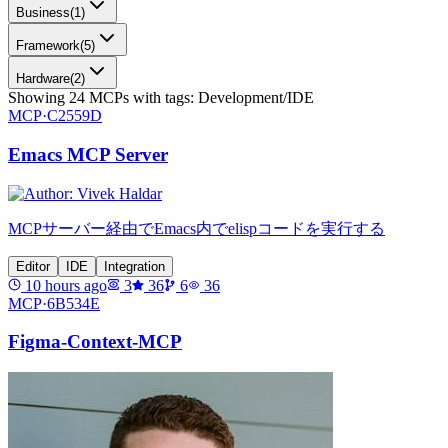
Business
(
1
)
Framework
(
5
)
Hardware
(
2
)
Showing
24
MCPs
with tags:
Development/IDE
MCP·
C2559D
Emacs MCP Server
MCPサーバー経由でEmacs内でelispコードを実行する
Editor
IDE
Integration
10 hours ago
3
36
6
36
MCP·
6B534E
Figma-Context-MCP