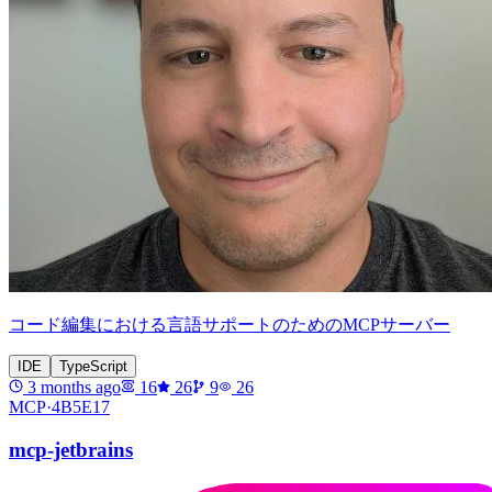
コード編集における言語サポートのためのMCPサーバー
IDE
TypeScript
3 months ago
16
26
9
26
MCP·
4B5E17
mcp-jetbrains