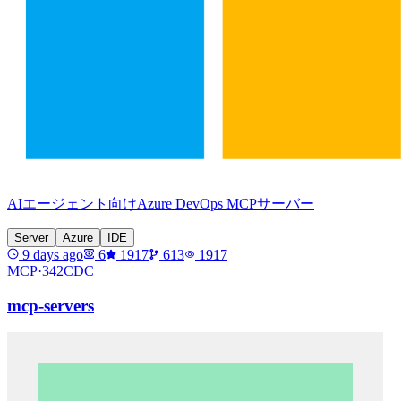
AIエージェント向けAzure DevOps MCPサーバー
Server
Azure
IDE
9 days ago
6
1917
613
1917
MCP·
342CDC
mcp-servers