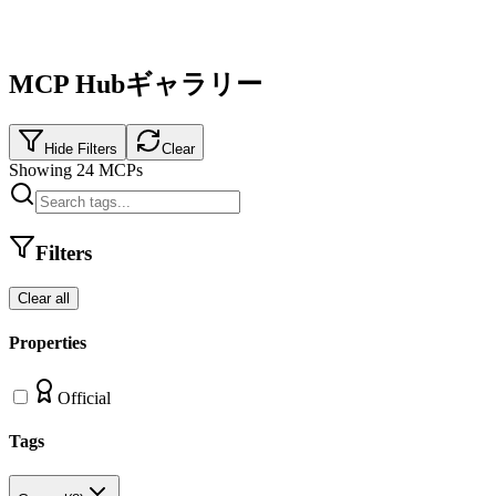
MCP Hubギャラリー
Hide Filters
Clear
Showing
24
MCPs
Filters
Clear all
Properties
Official
Tags