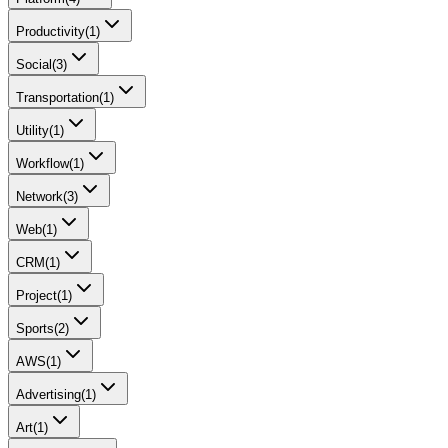
Productivity
(
1
)
Social
(
3
)
Transportation
(
1
)
Utility
(
1
)
Workflow
(
1
)
Network
(
3
)
Web
(
1
)
CRM
(
1
)
Project
(
1
)
Sports
(
2
)
AWS
(
1
)
Advertising
(
1
)
Art
(
1
)