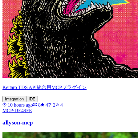
Keitaro TDS API統合用MCPプラグイン
Integration
IDE
10 hours ago
8
4
2
4
MCP·
DE49FE
allyson-mcp