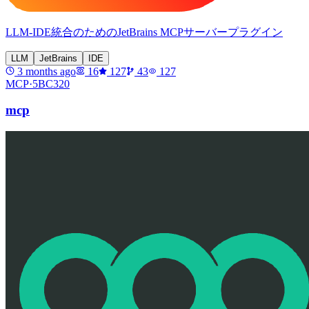
LLM-IDE統合のためのJetBrains MCPサーバープラグイン
LLM
JetBrains
IDE
3 months ago
16
127
43
127
MCP·
5BC320
mcp