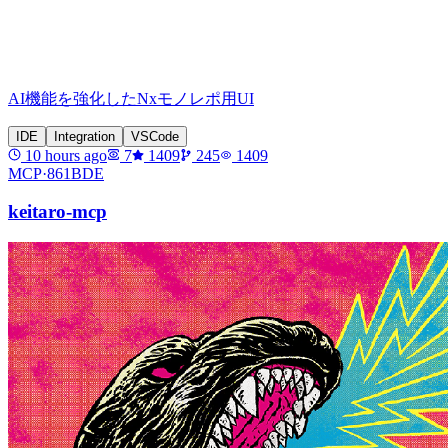
AI機能を強化したNxモノレポ用UI
IDE
Integration
VSCode
10 hours ago
7
1409
245
1409
MCP·
861BDE
keitaro-mcp