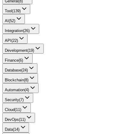
General
(
8
)
Tool
(
139
)
AI
(
52
)
Integration
(
26
)
API
(
22
)
Development
(
19
)
Finance
(
6
)
Database
(
24
)
Blockchain
(
8
)
Automation
(
4
)
Security
(
7
)
Cloud
(
11
)
DevOps
(
11
)
Data
(
14
)