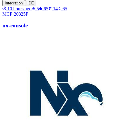
Integration
IDE
10 hours ago
5
65
14
65
MCP·
20325F
nx-console