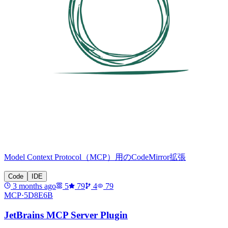
Model Context Protocol（MCP）用のCodeMirror拡張
Code
IDE
3 months ago
5
79
4
79
MCP·
5D8E6B
JetBrains MCP Server Plugin