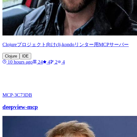
Clojureプロジェクト向けclj-kondoリンター用MCPサーバー
Clojure
IDE
10 hours ago
24
4
2
4
MCP·
3C73DB
deepview-mcp