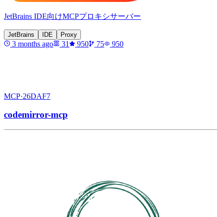
JetBrains IDE向けMCPプロキシサーバー
JetBrains
IDE
Proxy
3 months ago
31
950
75
950
MCP·
26DAF7
codemirror-mcp