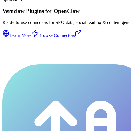
Vernclaw Plugins for OpenClaw
Ready-to-use connectors for SEO data, social reading & content genera
Learn More
Browse Connectors