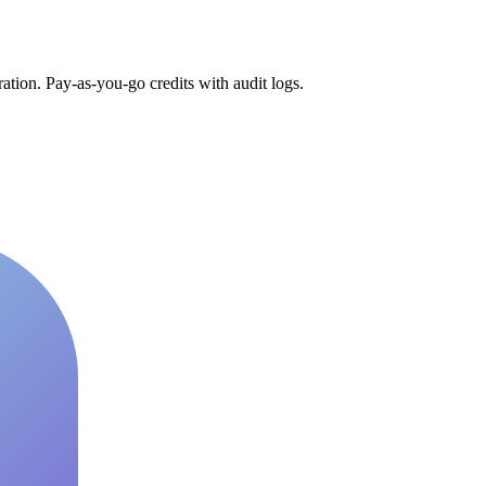
tion. Pay-as-you-go credits with audit logs.