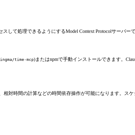
スして処理できるようにするModel Context Protocol
)またはnpmで手動インストールできます。Cl
ingma/time-mcp
換、相対時間の計算などの時間依存操作が可能になります。ス