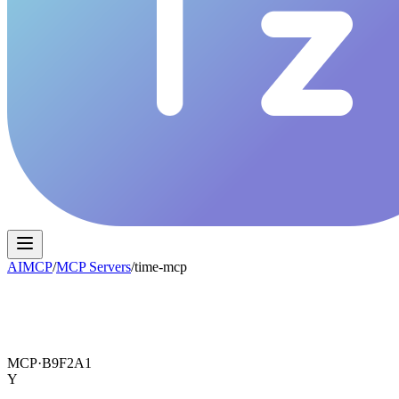
AIMCP
/
MCP Servers
/
time-mcp
MCP·
B9F2A1
Y