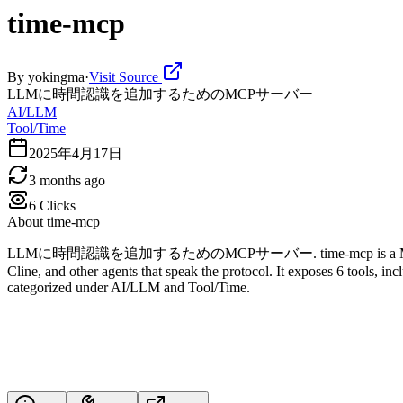
time-mcp
By
yokingma
·
Visit Source
LLMに時間認識を追加するためのMCPサーバー
AI/LLM
Tool/Time
2025年4月17日
3 months ago
6
Clicks
About
time-mcp
LLMに時間認識を追加するためのMCPサーバー. time-mcp is a Model Context Prot
Cline, and other agents that speak the protocol. It exposes 6 tools, in
categorized under AI/LLM and Tool/Time.