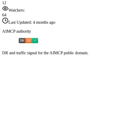
12
Watchers:
64
Last Updated:
4 months ago
AIMCP authority
DR and traffic signal for the AIMCP public domain.