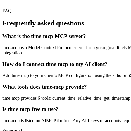
FAQ
Frequently asked questions
What is the time-mcp MCP server?
time-mcp is a Model Context Protocol server from yokingma. It lets MCP
integration.
How do I connect time-mcp to my AI client?
Add time-mcp to your client's MCP configuration using the stdio or SS
What tools does time-mcp provide?
time-mcp provides 6 tools: current_time, relative_time, get_timesta
Is time-mcp free to use?
time-mcp is listed on AIMCP for free. Any API keys or accounts requir
Sponsored