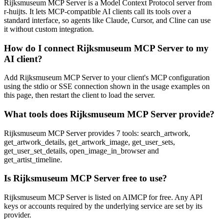
Rijksmuseum MCP Server is a Model Context Protocol server from
r-huijts. It lets MCP-compatible AI clients call its tools over a
standard interface, so agents like Claude, Cursor, and Cline can use
it without custom integration.
How do I connect Rijksmuseum MCP Server to my
AI client?
Add Rijksmuseum MCP Server to your client's MCP configuration
using the stdio or SSE connection shown in the usage examples on
this page, then restart the client to load the server.
What tools does Rijksmuseum MCP Server provide?
Rijksmuseum MCP Server provides 7 tools: search_artwork,
get_artwork_details, get_artwork_image, get_user_sets,
get_user_set_details, open_image_in_browser and
get_artist_timeline.
Is Rijksmuseum MCP Server free to use?
Rijksmuseum MCP Server is listed on AIMCP for free. Any API
keys or accounts required by the underlying service are set by its
provider.