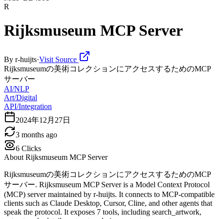
R
Rijksmuseum MCP Server
By
r-huijts
·
Visit Source
Rijksmuseumの美術コレクションにアクセスするためのMCP
サーバー
AI/NLP
Art/Digital
API/Integration
2024年12月27日
3 months ago
6
Clicks
About
Rijksmuseum MCP Server
Rijksmuseumの美術コレクションにアクセスするためのMCP
サーバー. Rijksmuseum MCP Server is a Model Context Protocol
(MCP) server maintained by r-huijts. It connects to MCP-compatible
clients such as Claude Desktop, Cursor, Cline, and other agents that
speak the protocol. It exposes 7 tools, including search_artwork,