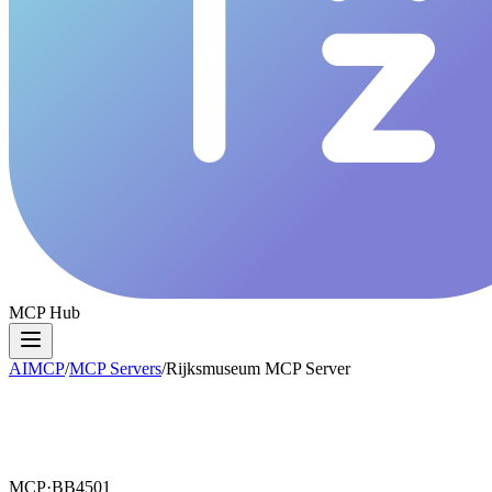
MCP Hub
AIMCP
/
MCP Servers
/
Rijksmuseum MCP Server
MCP·
BB4501