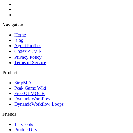
Navigation
Home
Blog
Agent Profiles
Codex ペット
Privacy Policy
Terms of Service
Product
StripMD
Peak Game Wiki
Free-OLMOCR
DynamicWorkflow
DynamicWorkflow Loops
Friends
ThisTools
ProductDirs