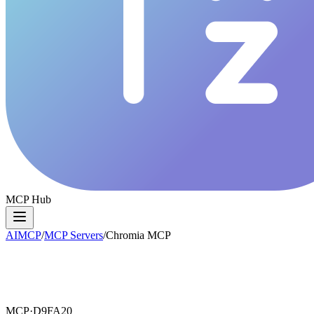
MCP Hub
AIMCP
/
MCP Servers
/
Chromia MCP
MCP·
D9FA20