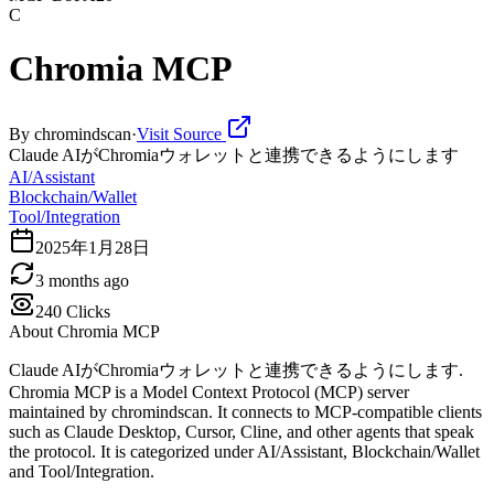
C
Chromia MCP
By
chromindscan
·
Visit Source
Claude AIがChromiaウォレットと連携できるようにします
AI/Assistant
Blockchain/Wallet
Tool/Integration
2025年1月28日
3 months ago
240
Clicks
About
Chromia MCP
Claude AIがChromiaウォレットと連携できるようにします.
Chromia MCP is a Model Context Protocol (MCP) server
maintained by chromindscan. It connects to MCP-compatible clients
such as Claude Desktop, Cursor, Cline, and other agents that speak
the protocol. It is categorized under AI/Assistant, Blockchain/Wallet
and Tool/Integration.