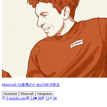
Minecraft AI連携のためのMCP統合
Assistant
Minecraft
Integration
3 months ago
14
98
11
98