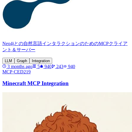
Neo4jとの自然言語インタラクションのためのMCPクライア
ント＆サーバー
LLM
Graph
Integration
3 months ago
5
940
243
940
MCP·
CED219
Minecraft MCP Integration