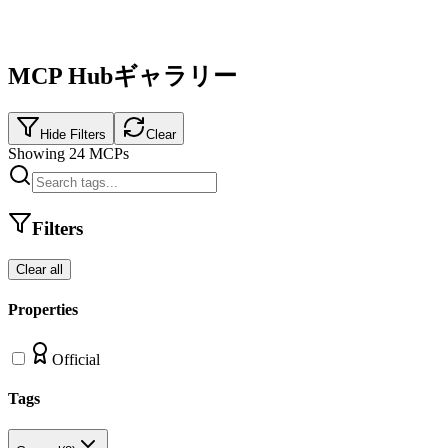
MCP Hubギャラリー
Hide Filters
Clear
Showing
24
MCPs
Filters
Clear all
Properties
Official
Tags