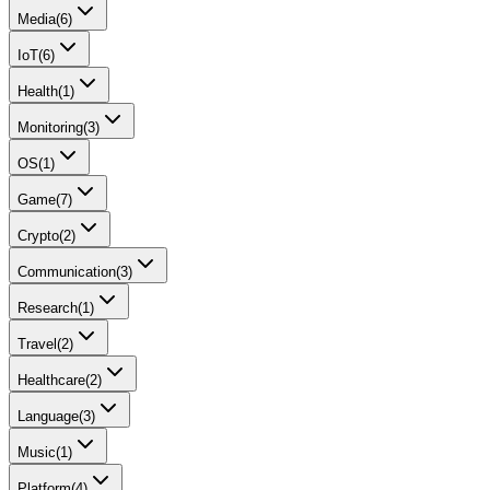
Media
(
6
)
IoT
(
6
)
Health
(
1
)
Monitoring
(
3
)
OS
(
1
)
Game
(
7
)
Crypto
(
2
)
Communication
(
3
)
Research
(
1
)
Travel
(
2
)
Healthcare
(
2
)
Language
(
3
)
Music
(
1
)
Platform
(
4
)