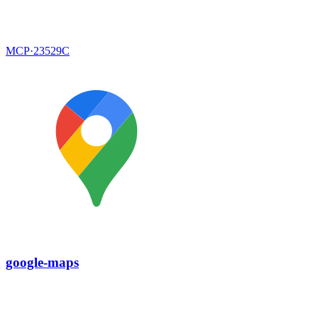
MCP·
23529C
google-maps