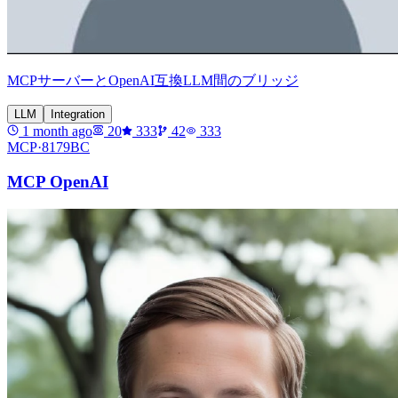
MCPサーバーとOpenAI互換LLM間のブリッジ
LLM
Integration
1 month ago
20
333
42
333
MCP·
8179BC
MCP OpenAI