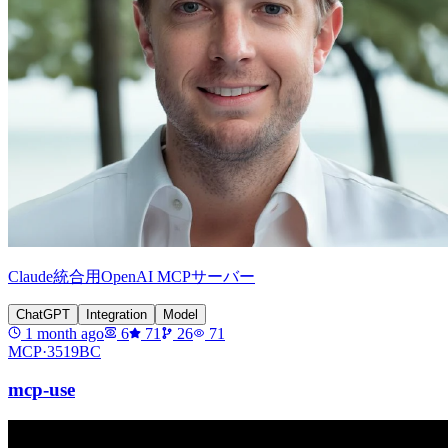
Claude統合用OpenAI MCPサーバー
ChatGPT
Integration
Model
1 month ago
6
71
26
71
MCP·
3519BC
mcp-use