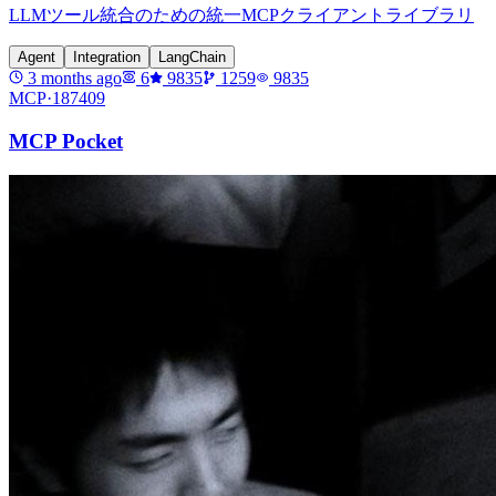
LLMツール統合のための統一MCPクライアントライブラリ
Agent
Integration
LangChain
3 months ago
6
9835
1259
9835
MCP·
187409
MCP Pocket