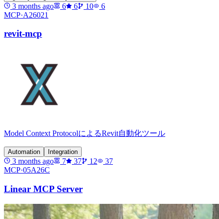
3 months ago
6
6
10
6
MCP·
A26021
revit-mcp
Model Context ProtocolによるRevit自動化ツール
Automation
Integration
3 months ago
7
37
12
37
MCP·
05A26C
Linear MCP Server