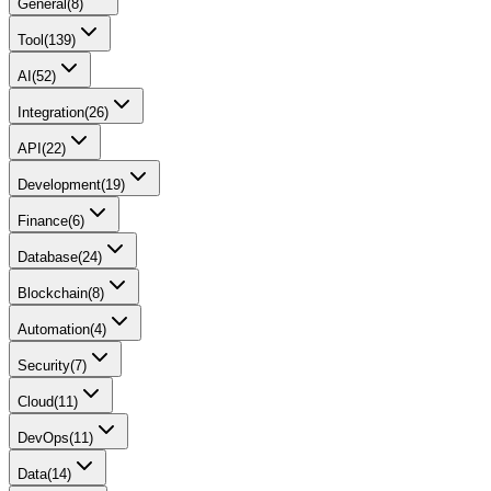
General
(
8
)
Tool
(
139
)
AI
(
52
)
Integration
(
26
)
API
(
22
)
Development
(
19
)
Finance
(
6
)
Database
(
24
)
Blockchain
(
8
)
Automation
(
4
)
Security
(
7
)
Cloud
(
11
)
DevOps
(
11
)
Data
(
14
)