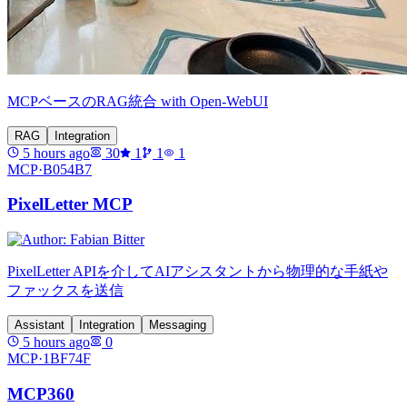
MCPベースのRAG統合 with Open-WebUI
RAG
Integration
5 hours ago
30
1
1
1
MCP·
B054B7
PixelLetter MCP
PixelLetter APIを介してAIアシスタントから物理的な手紙や
ファックスを送信
Assistant
Integration
Messaging
5 hours ago
0
MCP·
1BF74F
MCP360