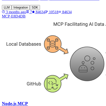
LLM
Integration
SDK
3 months ago
7
84634
10518
84634
MCP·
E8D4DB
Node.js MCP