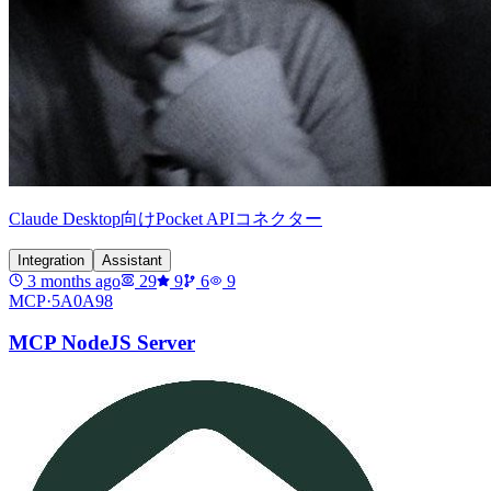
Claude Desktop向けPocket APIコネクター
Integration
Assistant
3 months ago
29
9
6
9
MCP·
5A0A98
MCP NodeJS Server