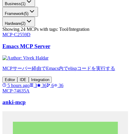
Business
(
1
)
Framework
(
5
)
Hardware
(
2
)
Showing
24
MCPs
with tags:
Tool/Integration
MCP·
C2559D
Emacs MCP Server
MCPサーバー経由でEmacs内でelispコードを実行する
Editor
IDE
Integration
5 hours ago
3
36
6
36
MCP·
74635A
anki-mcp