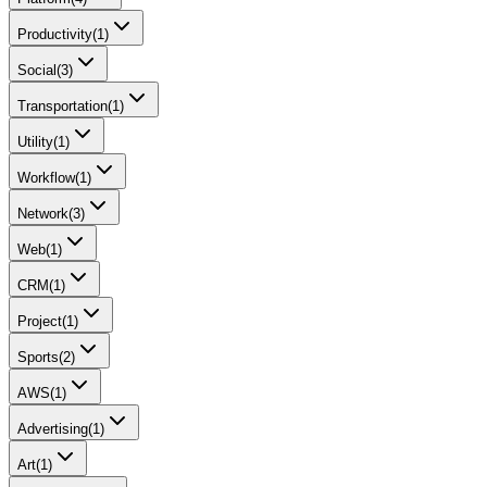
Productivity
(
1
)
Social
(
3
)
Transportation
(
1
)
Utility
(
1
)
Workflow
(
1
)
Network
(
3
)
Web
(
1
)
CRM
(
1
)
Project
(
1
)
Sports
(
2
)
AWS
(
1
)
Advertising
(
1
)
Art
(
1
)