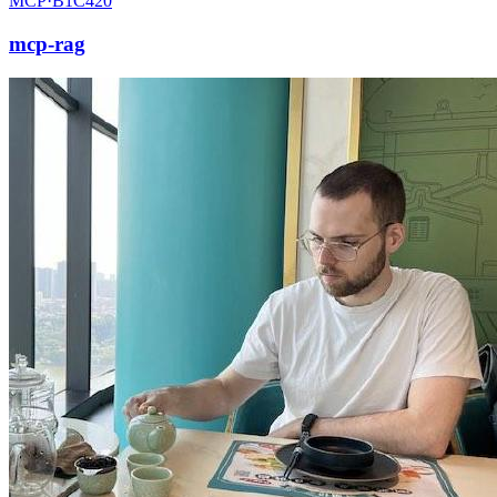
MCP·
B1C420
mcp-rag