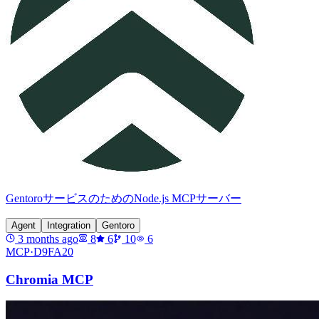
GentoroサービスのためのNode.js MCPサーバー
Agent
Integration
Gentoro
3 months ago
8
6
10
6
MCP·
D9FA20
Chromia MCP