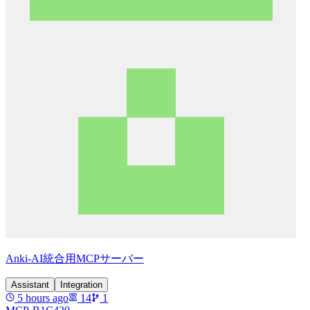
Anki-AI統合用MCPサーバー
Assistant
Integration
5 hours ago
14
1