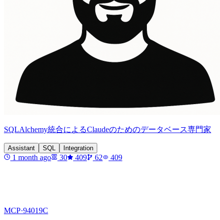
SQLAlchemy統合によるClaudeのためのデータベース専門家
Assistant
SQL
Integration
1 month ago
30
409
62
409
MCP·
94019C