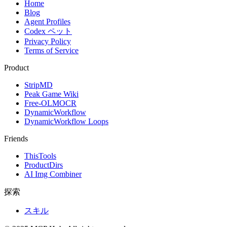
Home
Blog
Agent Profiles
Codex ペット
Privacy Policy
Terms of Service
Product
StripMD
Peak Game Wiki
Free-OLMOCR
DynamicWorkflow
DynamicWorkflow Loops
Friends
ThisTools
ProductDirs
AI Img Combiner
探索
スキル