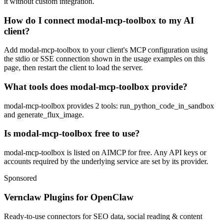
it without custom integration.
How do I connect modal-mcp-toolbox to my AI
client?
Add modal-mcp-toolbox to your client's MCP configuration using
the stdio or SSE connection shown in the usage examples on this
page, then restart the client to load the server.
What tools does modal-mcp-toolbox provide?
modal-mcp-toolbox provides 2 tools: run_python_code_in_sandbox
and generate_flux_image.
Is modal-mcp-toolbox free to use?
modal-mcp-toolbox is listed on AIMCP for free. Any API keys or
accounts required by the underlying service are set by its provider.
Sponsored
Vernclaw Plugins for OpenClaw
Ready-to-use connectors for SEO data, social reading & content