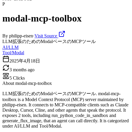
P
modal-mcp-toolbox
By
philipp-eisen
·
Visit Source
LLM拡張のためのModalベースのMCPツール
AI/LLM
Tool/Modal
2025年4月18日
3 months ago
5
Clicks
About
modal-mcp-toolbox
LLM拡張のためのModalベースのMCPツール. modal-mcp-
toolbox is a Model Context Protocol (MCP) server maintained by
philipp-eisen. It connects to MCP-compatible clients such as Claude
Desktop, Cursor, Cline, and other agents that speak the protocol. It
exposes 2 tools, including run_python_code_in_sandbox and
generate_flux_image, that an agent can call directly. It is categorized
under AI/LLM and Tool/Modal.