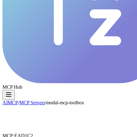
MCP Hub
AIMCP
/
MCP Servers
/
modal-mcp-toolbox
MCP·
EAD1C2