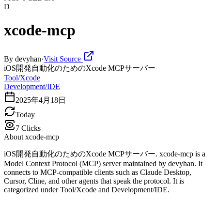
D
xcode-mcp
By
devyhan
·
Visit Source
iOS開発自動化のためのXcode MCPサーバー
Tool/Xcode
Development/IDE
2025年4月18日
Today
7
Clicks
About
xcode-mcp
iOS開発自動化のためのXcode MCPサーバー. xcode-mcp is a
Model Context Protocol (MCP) server maintained by devyhan. It
connects to MCP-compatible clients such as Claude Desktop,
Cursor, Cline, and other agents that speak the protocol. It is
categorized under Tool/Xcode and Development/IDE.