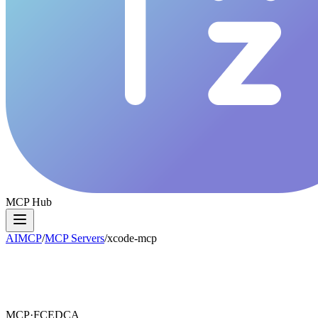
MCP Hub
AIMCP
/
MCP Servers
/
xcode-mcp
MCP·
FCEDCA