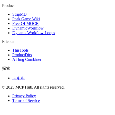
Product
StripMD
Peak Game Wiki
Free-OLMOCR
DynamicWorkflow
DynamicWorkflow Loops
Friends
ThisTools
ProductDirs
AI Img Combiner
探索
スキル
© 2025 MCP Hub. All rights reserved.
Privacy Policy
Terms of Service