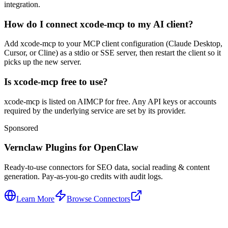
integration.
How do I connect xcode-mcp to my AI client?
Add xcode-mcp to your MCP client configuration (Claude Desktop,
Cursor, or Cline) as a stdio or SSE server, then restart the client so it
picks up the new server.
Is xcode-mcp free to use?
xcode-mcp is listed on AIMCP for free. Any API keys or accounts
required by the underlying service are set by its provider.
Sponsored
Vernclaw Plugins for OpenClaw
Ready-to-use connectors for SEO data, social reading & content
generation. Pay-as-you-go credits with audit logs.
Learn More
Browse Connectors