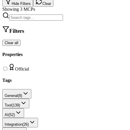
Hide Filters
Clear
Showing
3
MCPs
Filters
Clear all
Properties
Official
Tags
General
(
8
)
Tool
(
139
)
AI
(
52
)
Integration
(
26
)