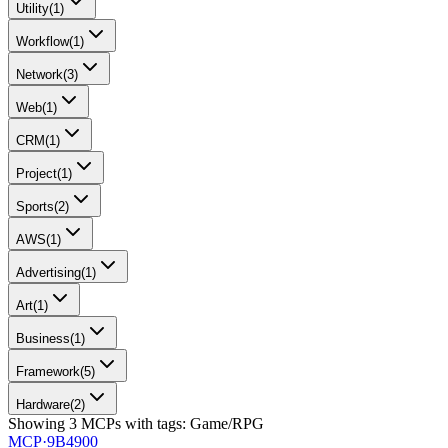
Utility
(
1
)
Workflow
(
1
)
Network
(
3
)
Web
(
1
)
CRM
(
1
)
Project
(
1
)
Sports
(
2
)
AWS
(
1
)
Advertising
(
1
)
Art
(
1
)
Business
(
1
)
Framework
(
5
)
Hardware
(
2
)
Showing
3
MCPs
with tags:
Game/RPG
MCP·
9B4900