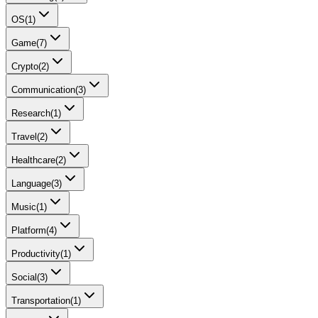
OS
(
1
)
Game
(
7
)
Crypto
(
2
)
Communication
(
3
)
Research
(
1
)
Travel
(
2
)
Healthcare
(
2
)
Language
(
3
)
Music
(
1
)
Platform
(
4
)
Productivity
(
1
)
Social
(
3
)
Transportation
(
1
)