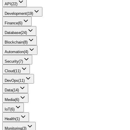
API
(
22
)
Development
(
19
)
Finance
(
6
)
Database
(
24
)
Blockchain
(
8
)
Automation
(
4
)
Security
(
7
)
Cloud
(
11
)
DevOps
(
11
)
Data
(
14
)
Media
(
6
)
IoT
(
6
)
Health
(
1
)
Monitoring
(
3
)