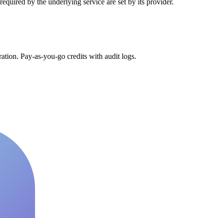
uired by the underlying service are set by its provider.
tion. Pay-as-you-go credits with audit logs.