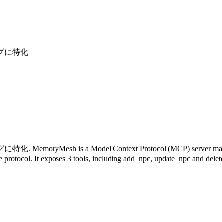
グに特化
Model Context Protocol (MCP) server maintained by Ch
 protocol. It exposes 3 tools, including add_npc, update_npc and delete_n