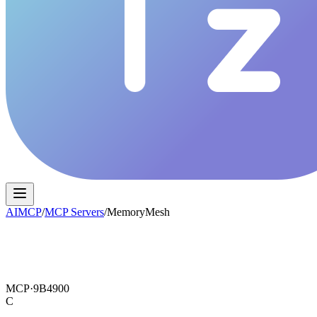
AIMCP
/
MCP Servers
/
MemoryMesh
MCP·
9B4900
C