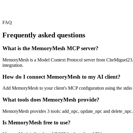
FAQ
Frequently asked questions
What is the MemoryMesh MCP server?
MemoryMesh is a Model Context Protocol server from CheMiguel23. It l
integration.
How do I connect MemoryMesh to my AI client?
Add MemoryMesh to your client's MCP configuration using the stdio or
What tools does MemoryMesh provide?
MemoryMesh provides 3 tools: add_npc, update_npc and delete_npc.
Is MemoryMesh free to use?