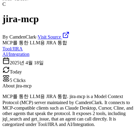
C
jira-mcp
By
CamdenClark
·
Visit Source
MCP를 통한 LLM용 JIRA 통합
Tool/JIRA
AI/Integration
2025년 4월 18일
Today
5
Clicks
About
jira-mcp
MCP를 통한 LLM용 JIRA 통합. jira-mcp is a Model Context
Protocol (MCP) server maintained by CamdenClark. It connects to
MCP-compatible clients such as Claude Desktop, Cursor, Cline, and
other agents that speak the protocol. It exposes 2 tools, including
jql_search and get_issue, that an agent can call directly. It is
categorized under Tool/JIRA and AI/Integration.