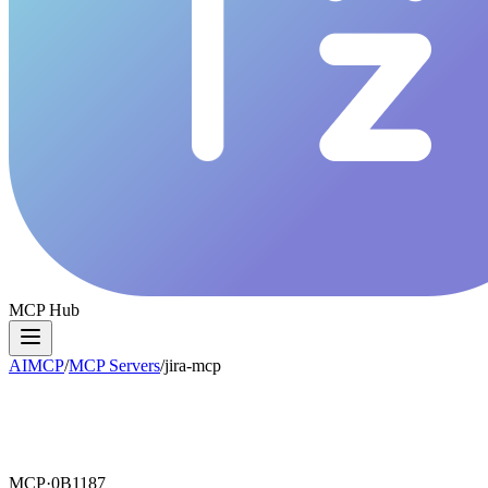
MCP Hub
AIMCP
/
MCP Servers
/
jira-mcp
MCP·
0B1187