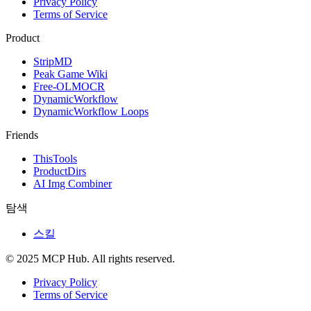
Privacy Policy
Terms of Service
Product
StripMD
Peak Game Wiki
Free-OLMOCR
DynamicWorkflow
DynamicWorkflow Loops
Friends
ThisTools
ProductDirs
AI Img Combiner
탐색
스킬
© 2025 MCP Hub. All rights reserved.
Privacy Policy
Terms of Service