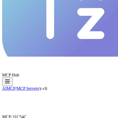
MCP Hub
AIMCP
/
MCP Servers
/
y-cli
MCP·
31C54C