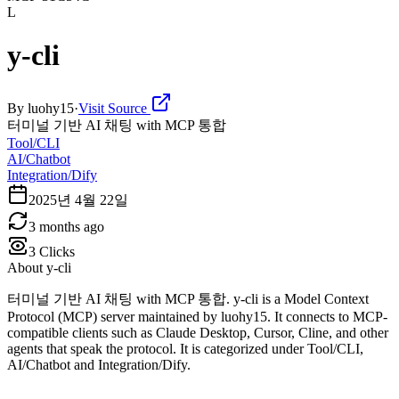
L
y-cli
By
luohy15
·
Visit Source
터미널 기반 AI 채팅 with MCP 통합
Tool/CLI
AI/Chatbot
Integration/Dify
2025년 4월 22일
3 months ago
3
Clicks
About
y-cli
터미널 기반 AI 채팅 with MCP 통합. y-cli is a Model Context
Protocol (MCP) server maintained by luohy15. It connects to MCP-
compatible clients such as Claude Desktop, Cursor, Cline, and other
agents that speak the protocol. It is categorized under Tool/CLI,
AI/Chatbot and Integration/Dify.