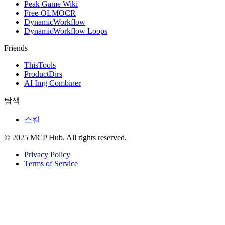
Peak Game Wiki
Free-OLMOCR
DynamicWorkflow
DynamicWorkflow Loops
Friends
ThisTools
ProductDirs
AI Img Combiner
탐색
스킬
© 2025 MCP Hub. All rights reserved.
Privacy Policy
Terms of Service