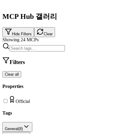
MCP Hub 갤러리
Hide Filters
Clear
Showing
24
MCPs
Filters
Clear all
Properties
Official
Tags
General
(
8
)