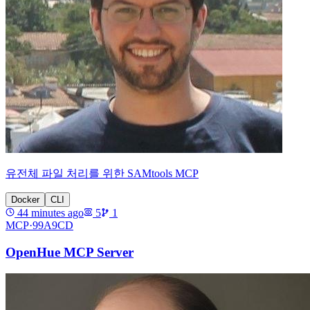
유전체 파일 처리를 위한 SAMtools MCP
Docker
CLI
44 minutes ago
5
1
MCP·
99A9CD
OpenHue MCP Server