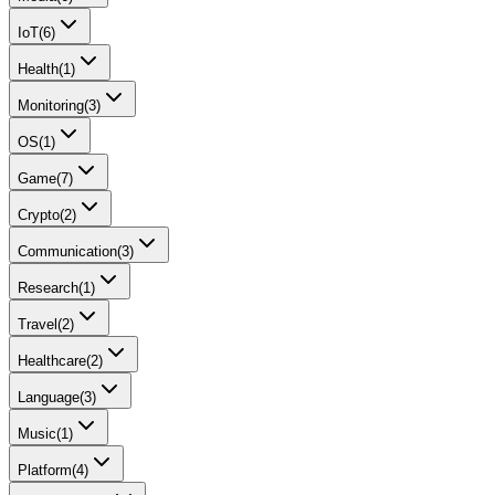
IoT
(
6
)
Health
(
1
)
Monitoring
(
3
)
OS
(
1
)
Game
(
7
)
Crypto
(
2
)
Communication
(
3
)
Research
(
1
)
Travel
(
2
)
Healthcare
(
2
)
Language
(
3
)
Music
(
1
)
Platform
(
4
)