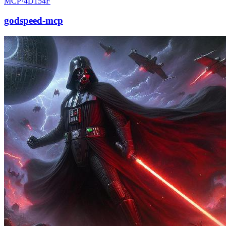
MCP·
4D154F
godspeed-mcp