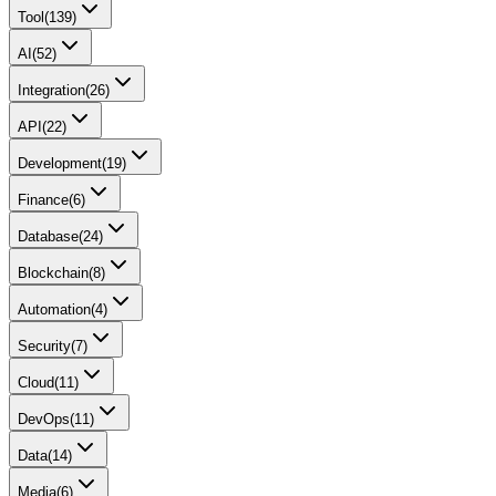
Tool
(
139
)
AI
(
52
)
Integration
(
26
)
API
(
22
)
Development
(
19
)
Finance
(
6
)
Database
(
24
)
Blockchain
(
8
)
Automation
(
4
)
Security
(
7
)
Cloud
(
11
)
DevOps
(
11
)
Data
(
14
)
Media
(
6
)