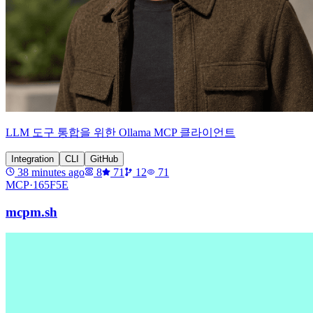
LLM 도구 통합을 위한 Ollama MCP 클라이언트
Integration
CLI
GitHub
38 minutes ago
8
71
12
71
MCP·
165F5E
mcpm.sh