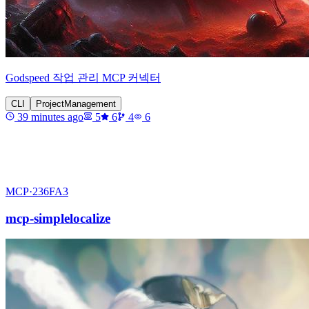
Godspeed 작업 관리 MCP 커넥터
CLI
ProjectManagement
39 minutes ago
5
6
4
6
MCP·
236FA3
mcp-simplelocalize