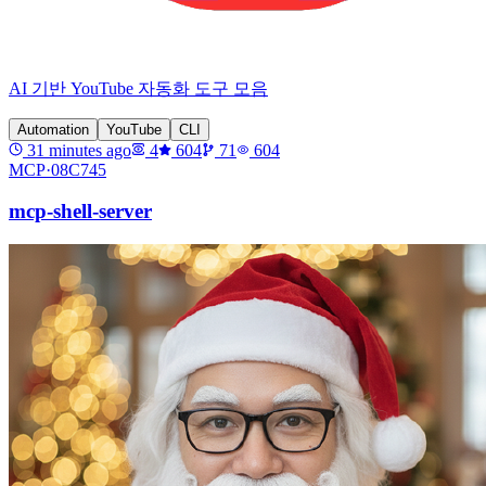
AI 기반 YouTube 자동화 도구 모음
Automation
YouTube
CLI
31 minutes ago
4
604
71
604
MCP·
08C745
mcp-shell-server