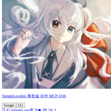
SimpleLocalize 통합을 위한 MCP 서버
Google
CLI
41 minutes ago
20
3
3
3