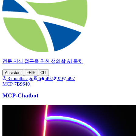
전문 지식 접근을 위한 생의학 AI 툴킷
Assistant
FHIR
CLI
3 months ago
6
497
99
497
MCP·
7B9640
MCP-Chatbot