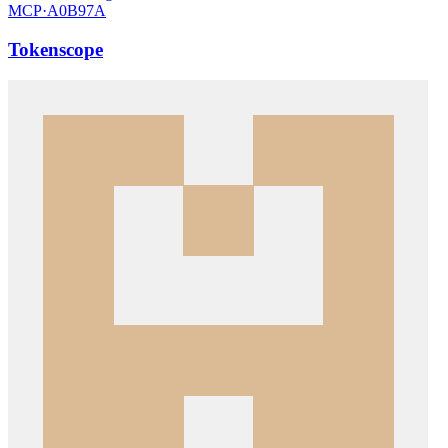
MCP·
A0B97A
Tokenscope