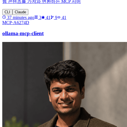
웹 콘텐츠를 가져와 변환하는 MCP 서버
CLI
Claude
37 minutes ago
3
41
9
41
MCP·
A6274D
ollama-mcp-client