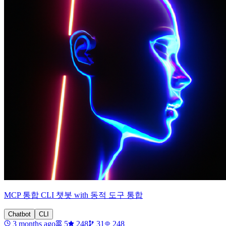
MCP 통합 CLI 챗봇 with 동적 도구 통합
Chatbot
CLI
3 months ago
5
248
31
248