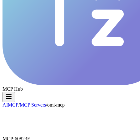
MCP Hub
AIMCP
/
MCP Servers
/
omi-mcp
MCP·
60823F