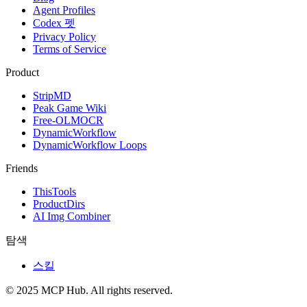
Agent Profiles
Codex 펫
Privacy Policy
Terms of Service
Product
StripMD
Peak Game Wiki
Free-OLMOCR
DynamicWorkflow
DynamicWorkflow Loops
Friends
ThisTools
ProductDirs
AI Img Combiner
탐색
스킬
© 2025 MCP Hub. All rights reserved.