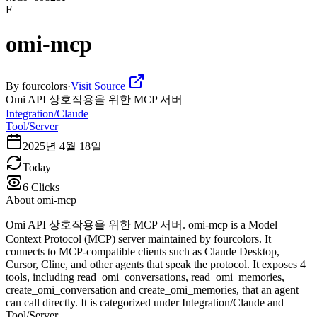
F
omi-mcp
By
fourcolors
·
Visit Source
Omi API 상호작용을 위한 MCP 서버
Integration/Claude
Tool/Server
2025년 4월 18일
Today
6
Clicks
About
omi-mcp
Omi API 상호작용을 위한 MCP 서버. omi-mcp is a Model
Context Protocol (MCP) server maintained by fourcolors. It
connects to MCP-compatible clients such as Claude Desktop,
Cursor, Cline, and other agents that speak the protocol. It exposes 4
tools, including read_omi_conversations, read_omi_memories,
create_omi_conversation and create_omi_memories, that an agent
can call directly. It is categorized under Integration/Claude and
Tool/Server.