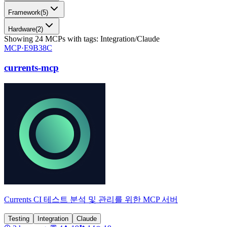
Framework
(
5
)
Hardware
(
2
)
Showing
24
MCPs
with tags:
Integration/Claude
MCP·
E9B38C
currents-mcp
Currents CI 테스트 분석 및 관리를 위한 MCP 서버
Testing
Integration
Claude