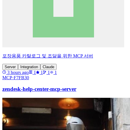
포장용품 카탈로그 및 조달을 위한 MCP 서버
Server
Integration
Claude
3 hours ago
1
1
1
1
MCP·
F7FB30
zendesk-help-center-mcp-server