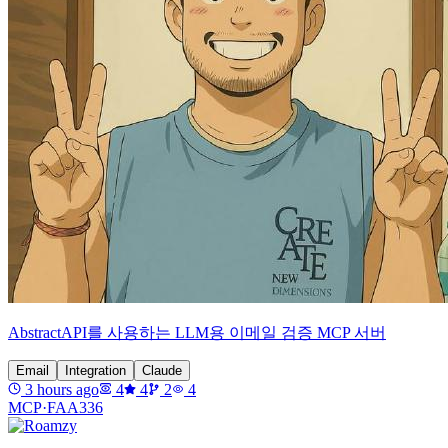
AbstractAPI를 사용하는 LLM용 이메일 검증 MCP 서버
Email
Integration
Claude
3 hours ago
4
4
2
4
MCP·
FAA336