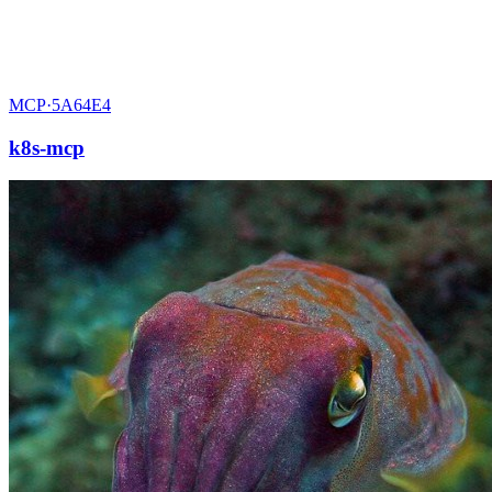
MCP·
5A64E4
k8s-mcp