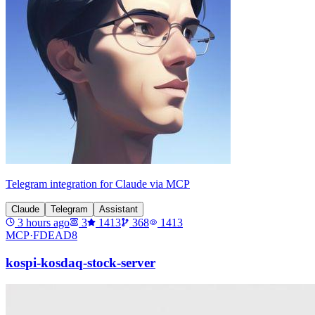
Telegram integration for Claude via MCP
Claude
Telegram
Assistant
3 hours ago
3
1413
368
1413
MCP·
FDEAD8
kospi-kosdaq-stock-server