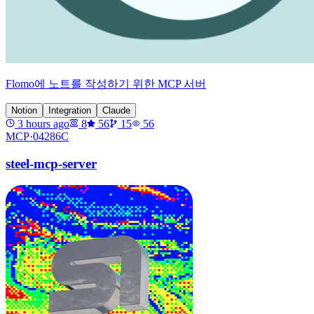
Flomo에 노트를 작성하기 위한 MCP 서버
Notion
Integration
Claude
3 hours ago
8
56
15
56
MCP·
04286C
steel-mcp-server