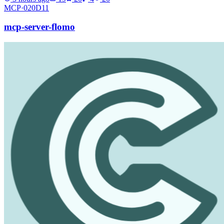
MCP·
020D11
mcp-server-flomo