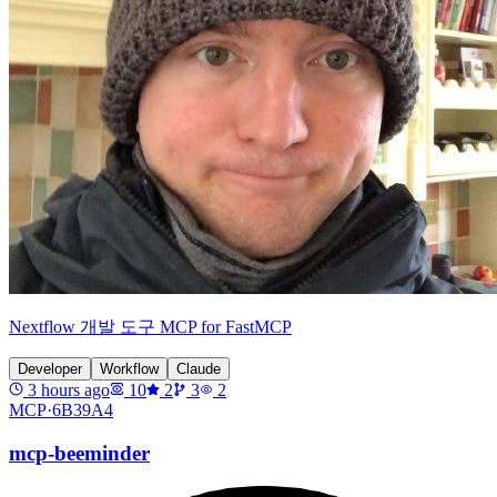
Nextflow 개발 도구 MCP for FastMCP
Developer
Workflow
Claude
3 hours ago
10
2
3
2
MCP·
6B39A4
mcp-beeminder