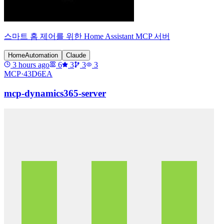
스마트 홈 제어를 위한 Home Assistant MCP 서버
HomeAutomation
Claude
3 hours ago
6
3
3
3
MCP·
43D6EA
mcp-dynamics365-server