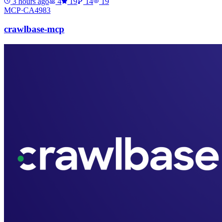
3 hours ago
4
19
14
19
MCP·
CA4983
crawlbase-mcp