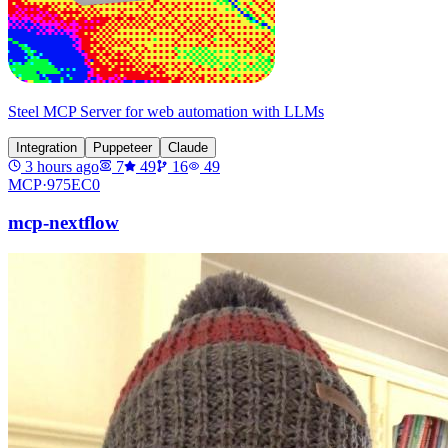
Steel MCP Server for web automation with LLMs
Integration
Puppeteer
Claude
3 hours ago
7
49
16
49
MCP·
975EC0
mcp-nextflow