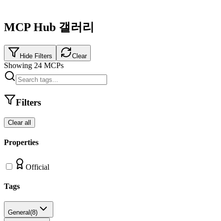
MCP Hub 갤러리
Hide Filters
Clear
Showing
24
MCPs
Filters
Clear all
Properties
Official
Tags
General
(
8
)