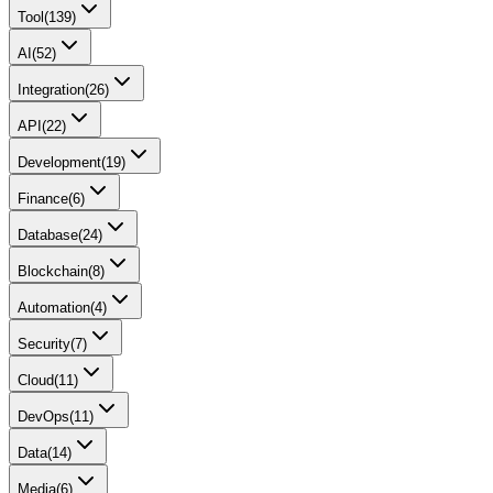
Tool
(
139
)
AI
(
52
)
Integration
(
26
)
API
(
22
)
Development
(
19
)
Finance
(
6
)
Database
(
24
)
Blockchain
(
8
)
Automation
(
4
)
Security
(
7
)
Cloud
(
11
)
DevOps
(
11
)
Data
(
14
)
Media
(
6
)