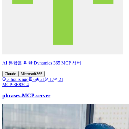
AI 통합을 위한 Dynamics 365 MCP 서버
Claude
Microsoft365
3 hours ago
6
21
17
21
MCP·
3E83C4
phrases-MCP-server