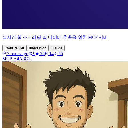
실시간 웹 스크래핑 및 데이터 추출을 위한 MCP 서버
WebCrawler
Integration
Claude
3 hours ago
9
55
14
55
MCP·
A4A3C1