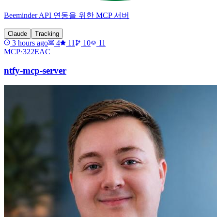
Beeminder API 연동을 위한 MCP 서버
Claude
Tracking
3 hours ago
4
11
10
11
MCP·
322EAC
ntfy-mcp-server