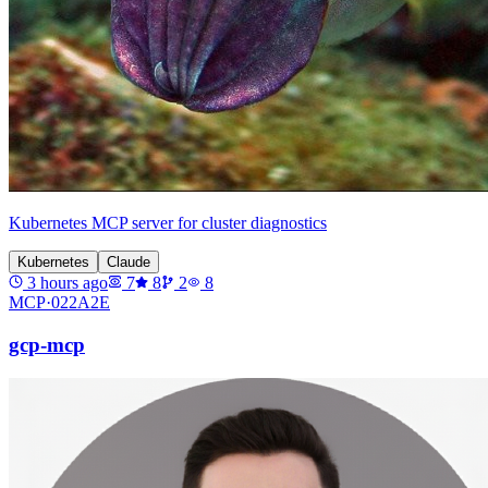
Kubernetes MCP server for cluster diagnostics
Kubernetes
Claude
3 hours ago
7
8
2
8
MCP·
022A2E
gcp-mcp