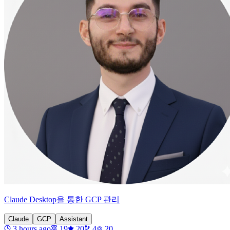
Claude Desktop을 통한 GCP 관리
Claude
GCP
Assistant
3 hours ago
19
20
4
20