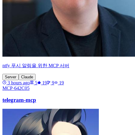
ntfy 푸시 알림을 위한 MCP 서버
Server
Claude
3 hours ago
5
19
9
19
MCP·
642C05
telegram-mcp