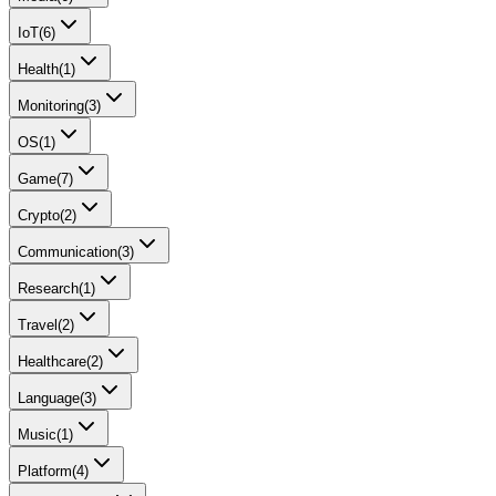
IoT
(
6
)
Health
(
1
)
Monitoring
(
3
)
OS
(
1
)
Game
(
7
)
Crypto
(
2
)
Communication
(
3
)
Research
(
1
)
Travel
(
2
)
Healthcare
(
2
)
Language
(
3
)
Music
(
1
)
Platform
(
4
)