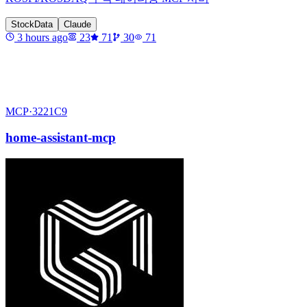
StockData
Claude
3 hours ago
23
71
30
71
MCP·
3221C9
home-assistant-mcp