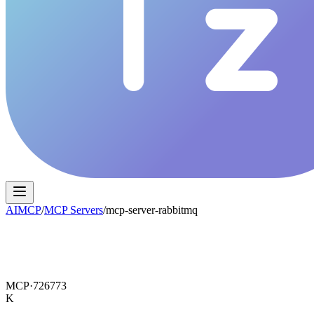
AIMCP
/
MCP Servers
/
mcp-server-rabbitmq
MCP·
726773
K