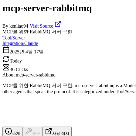
mcp-server-rabbitmq
By
kenliao94
·
Visit Source
MCP를 위한 RabbitMQ 서버 구현
Tool/Server
Integration/Claude
2025년 4월 17일
Today
36
Clicks
About
mcp-server-rabbitmq
MCP를 위한 RabbitMQ 서버 구현. mcp-server-rabbitmq is a Model Context 
other agents that speak the protocol. It is categorized under Tool/Serv
소개
도구
사용 예시