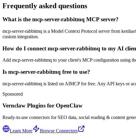
Frequently asked questions
What is the mcp-server-rabbitmq MCP server?
mcp-server-rabbitmq is a Model Context Protocol server from kenliao94.
custom integration.
How do I connect mcp-server-rabbitmq to my AI clien
Add mcp-server-rabbitmq to your client's MCP configuration using the 
Is mcp-server-rabbitmq free to use?
mcp-server-rabbitmq is listed on AIMCP for free. Any API keys or acco
Sponsored
Vernclaw Plugins for OpenClaw
Ready-to-use connectors for SEO data, social reading & content genera
Learn More
Browse Connectors