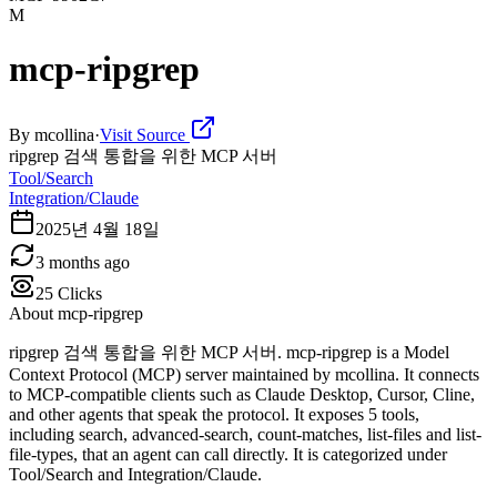
M
mcp-ripgrep
By
mcollina
·
Visit Source
ripgrep 검색 통합을 위한 MCP 서버
Tool/Search
Integration/Claude
2025년 4월 18일
3 months ago
25
Clicks
About
mcp-ripgrep
ripgrep 검색 통합을 위한 MCP 서버. mcp-ripgrep is a Model
Context Protocol (MCP) server maintained by mcollina. It connects
to MCP-compatible clients such as Claude Desktop, Cursor, Cline,
and other agents that speak the protocol. It exposes 5 tools,
including search, advanced-search, count-matches, list-files and list-
file-types, that an agent can call directly. It is categorized under
Tool/Search and Integration/Claude.