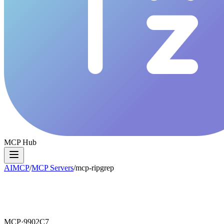
MCP Hub
AIMCP
/
MCP Servers
/
mcp-ripgrep
MCP·
9902C7