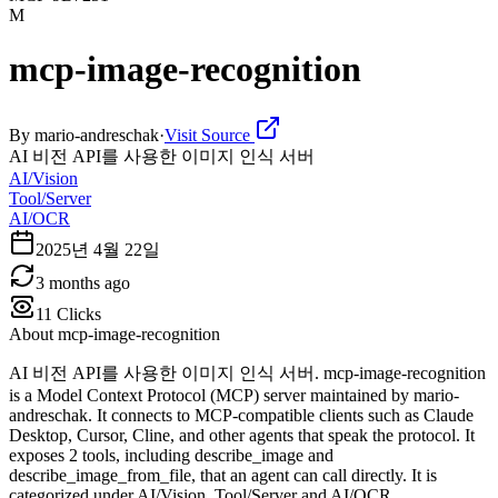
M
mcp-image-recognition
By
mario-andreschak
·
Visit Source
AI 비전 API를 사용한 이미지 인식 서버
AI/Vision
Tool/Server
AI/OCR
2025년 4월 22일
3 months ago
11
Clicks
About
mcp-image-recognition
AI 비전 API를 사용한 이미지 인식 서버. mcp-image-recognition
is a Model Context Protocol (MCP) server maintained by mario-
andreschak. It connects to MCP-compatible clients such as Claude
Desktop, Cursor, Cline, and other agents that speak the protocol. It
exposes 2 tools, including describe_image and
describe_image_from_file, that an agent can call directly. It is
categorized under AI/Vision, Tool/Server and AI/OCR.