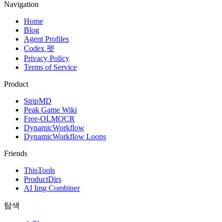
Navigation
Home
Blog
Agent Profiles
Codex 펫
Privacy Policy
Terms of Service
Product
StripMD
Peak Game Wiki
Free-OLMOCR
DynamicWorkflow
DynamicWorkflow Loops
Friends
ThisTools
ProductDirs
AI Img Combiner
탐색