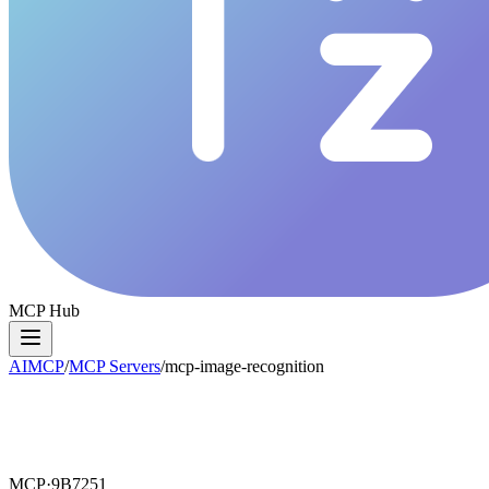
MCP Hub
AIMCP
/
MCP Servers
/
mcp-image-recognition
MCP·
9B7251