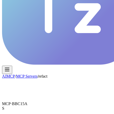
AIMCP
/
MCP Servers
/
refact
MCP·
BBC15A
S