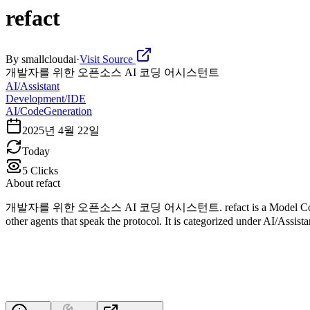
refact
By
smallcloudai
·
Visit Source
개발자를 위한 오픈소스 AI 코딩 어시스턴트
AI/Assistant
Development/IDE
AI/CodeGeneration
2025년 4월 22일
Today
5
Clicks
About
refact
개발자를 위한 오픈소스 AI 코딩 어시스턴트. refact is a Model Context Protocol
other agents that speak the protocol. It is categorized under AI/Ass