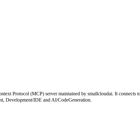
 (MCP) server maintained by smallcloudai. It connects to MCP-
istant, Development/IDE and AI/CodeGeneration.