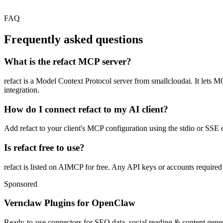
FAQ
Frequently asked questions
What is the refact MCP server?
refact is a Model Context Protocol server from smallcloudai. It lets MC
integration.
How do I connect refact to my AI client?
Add refact to your client's MCP configuration using the stdio or SSE c
Is refact free to use?
refact is listed on AIMCP for free. Any API keys or accounts required b
Sponsored
Vernclaw Plugins for OpenClaw
Ready-to-use connectors for SEO data, social reading & content genera