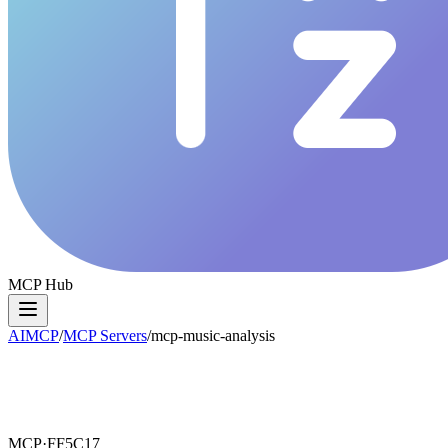
MCP Hub
AIMCP
/
MCP Servers
/
mcp-music-analysis
MCP·
FF5C17