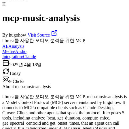
H
mcp-music-analysis
By
hugohow
·
Visit Source
librosa를 사용한 오디오 분석을 위한 MCP
AI/Analysis
Media/Audio
Integration/Claude
2025년 4월 18일
Today
9
Clicks
About
mcp-music-analysis
librosa를 사용한 오디오 분석을 위한 MCP. mcp-music-analysis is
a Model Context Protocol (MCP) server maintained by hugohow. It
connects to MCP-compatible clients such as Claude Desktop,
Cursor, Cline, and other agents that speak the protocol. It exposes 5
tools, including analyze_beat, get_duration, compute_mfcc,
get_spectral_centroid and get_onset_times, that an agent can call
directly. It is categorized under AI/Analysis, Media/Audio and