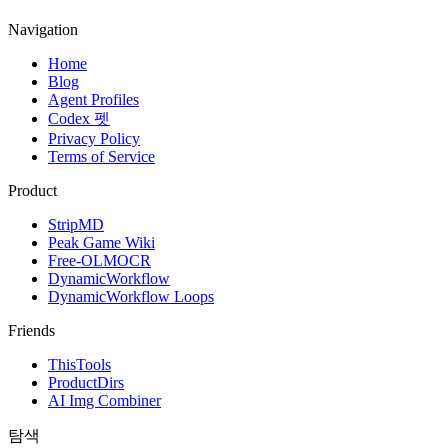
Navigation
Home
Blog
Agent Profiles
Codex 펫
Privacy Policy
Terms of Service
Product
StripMD
Peak Game Wiki
Free-OLMOCR
DynamicWorkflow
DynamicWorkflow Loops
Friends
ThisTools
ProductDirs
AI Img Combiner
탐색