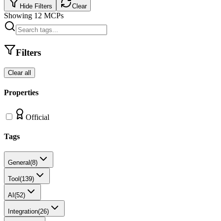
Hide Filters
Clear
Showing
12
MCPs
Filters
Clear all
Properties
Official
Tags
General
(
8
)
Tool
(
139
)
AI
(
52
)
Integration
(
26
)