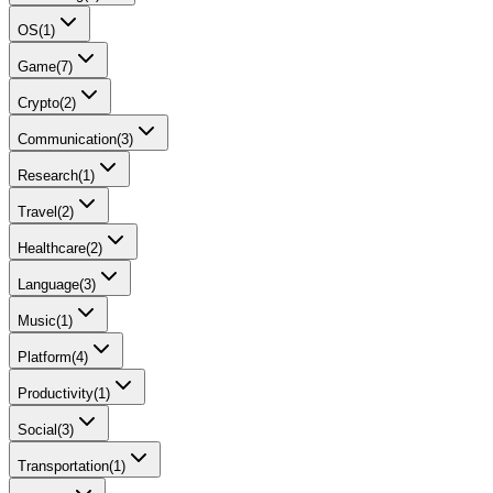
OS
(
1
)
Game
(
7
)
Crypto
(
2
)
Communication
(
3
)
Research
(
1
)
Travel
(
2
)
Healthcare
(
2
)
Language
(
3
)
Music
(
1
)
Platform
(
4
)
Productivity
(
1
)
Social
(
3
)
Transportation
(
1
)