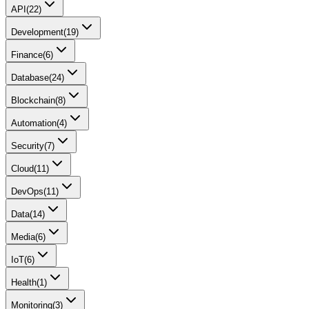
API
(
22
)
Development
(
19
)
Finance
(
6
)
Database
(
24
)
Blockchain
(
8
)
Automation
(
4
)
Security
(
7
)
Cloud
(
11
)
DevOps
(
11
)
Data
(
14
)
Media
(
6
)
IoT
(
6
)
Health
(
1
)
Monitoring
(
3
)