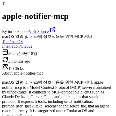
T
apple-notifier-mcp
By
turlockmike
·
Visit Source
macOS 알림 및 시스템 상호작용을 위한 MCP 서버
Tool/macOS
Integration/Claude
2025년 4월 18일
3 months ago
11
Clicks
About
apple-notifier-mcp
macOS 알림 및 시스템 상호작용을 위한 MCP 서버. apple-
notifier-mcp is a Model Context Protocol (MCP) server maintained
by turlockmike. It connects to MCP-compatible clients such as
Claude Desktop, Cursor, Cline, and other agents that speak the
protocol. It exposes 5 tools, including send_notification,
prompt_user, speak, take_screenshot and select_file, that an agent
can call directly. It is categorized under Tool/macOS and
Integration/Claude.