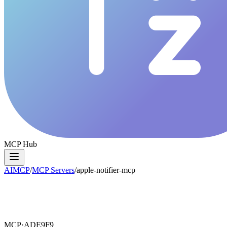
MCP Hub
AIMCP
/
MCP Servers
/
apple-notifier-mcp
MCP·
ADE9F9