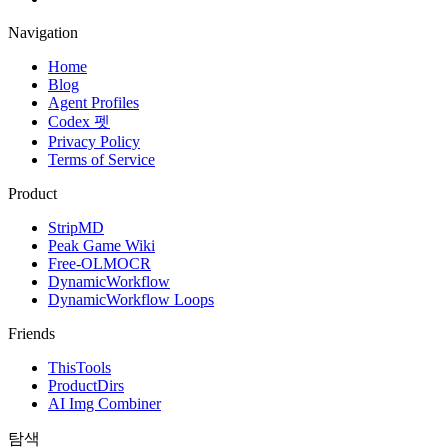
Navigation
Home
Blog
Agent Profiles
Codex 펫
Privacy Policy
Terms of Service
Product
StripMD
Peak Game Wiki
Free-OLMOCR
DynamicWorkflow
DynamicWorkflow Loops
Friends
ThisTools
ProductDirs
AI Img Combiner
탐색